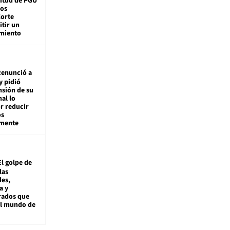
citud de PGU
tos
Corte
tir un
miento
enunció a
y pidió
nsión de su
nal lo
r reducir
os
amente
El golpe de
las
es,
a y
rados que
al mundo de