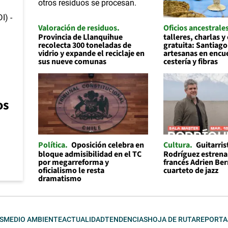
Valoración de residuos
Oficios ancestrale
Provincia de Llanquihue
talleres, charlas y
recolecta 300 toneladas de
gratuita: Santiago
vidrio y expande el reciclaje en
artesanas en encu
sus nueve comunas
cestería y fibras
os
Política
Oposición celebra en
Cultura
Guitarris
bloque admisibilidad en el TC
Rodríguez estrena 
por megarreforma y
francés Adrien Be
oficialismo le resta
cuarteto de jazz
dramatismo
S
MEDIO AMBIENTE
ACTUALIDAD
TENDENCIAS
HOJA DE RUTA
REPORTA