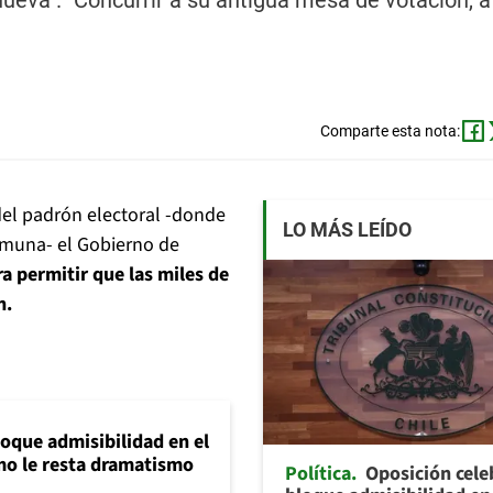
eva". "Concurrir a su antigua mesa de votación, a
Comparte esta nota:
del padrón electoral -donde
LO MÁS LEÍDO
omuna- el Gobierno de
ra permitir que las miles de
n.
loque admisibilidad en el
mo le resta dramatismo
Política
Oposición cele