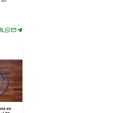
 su
bra en