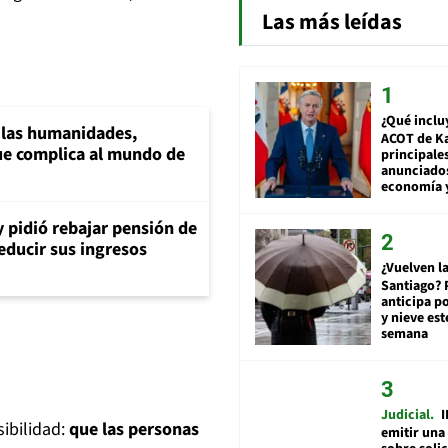
Las más leídas
¿Qué inclu
a las humanidades,
ACOT de Ka
e complica al mundo de
principale
anunciado
economía 
y pidió rebajar pensión de
reducir sus ingresos
¿Vuelven la
Santiago? 
anticipa po
y nieve est
semana
Judicial
I
ibilidad:
que las personas
emitir una