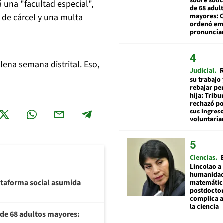
sobre soli
rá una "facultad especial",
de 68 adul
mayores: 
 de cárcel y una multa
ordenó emi
pronuncia
plena semana distrital. Eso,
Judicial
R
su trabajo 
rebajar pe
hija: Tribu
rechazó po
sus ingres
voluntari
Ciencias
Lincolao a 
humanidad
plataforma social asumida
matemátic
postdocto
complica 
la ciencia
U de 68 adultos mayores: