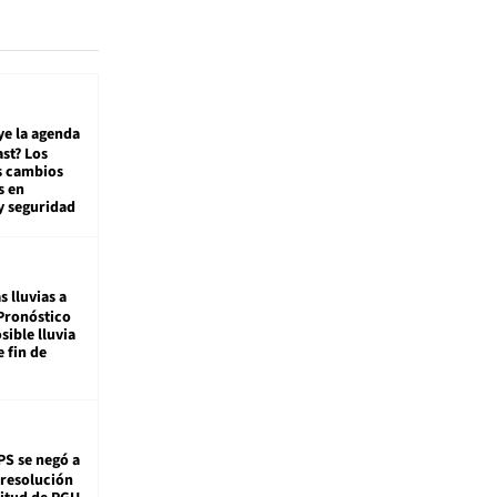
ye la agenda
st? Los
s cambios
s en
y seguridad
s lluvias a
Pronóstico
sible lluvia
e fin de
PS se negó a
 resolución