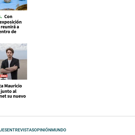
s
Con
 exposición
 reunirá a
entro de
ta Mauricio
junto al
rnet su nuevo
JES
ENTREVISTAS
OPINIÓN
MUNDO