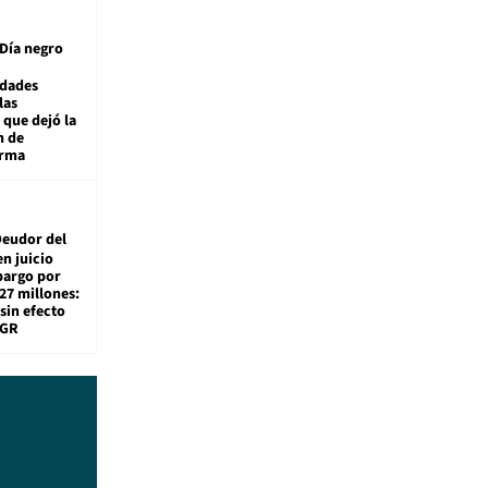
Día negro
idades
las
 que dejó la
n de
orma
eudor del
en juicio
bargo por
27 millones:
sin efecto
TGR