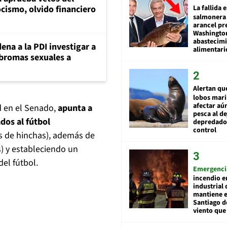
La fallida 
cismo, olvido financiero
salmonera 
arancel pr
Washingto
abastecim
ena a la PDI investigar a
alimentari
 bromas sexuales a
Alertan qu
lobos mar
afectar aú
d en el Senado,
apunta a
pesca al de
ados al fútbol
depredador
control
s de hinchas), además de
) y estableciendo un
el fútbol.
Emergenci
incendio e
industrial 
mantiene e
Santiago d
viento que