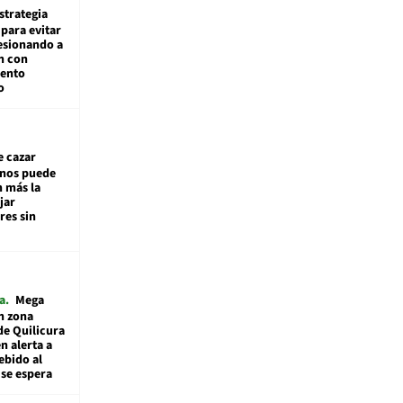
estrategia
para evitar
esionando a
n con
iento
o
e cazar
inos puede
n más la
jar
es sin
a
Mega
n zona
de Quilicura
n alerta a
ebido al
 se espera