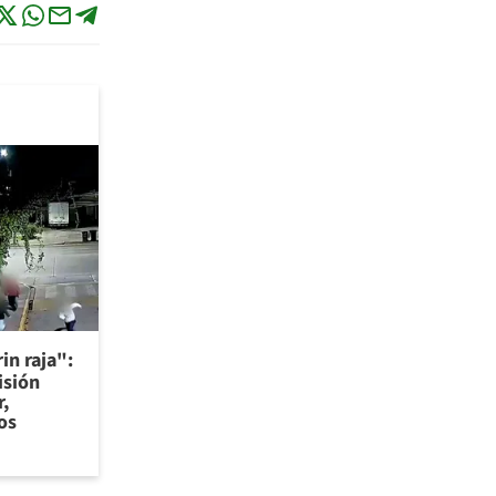
in raja":
isión
r,
os