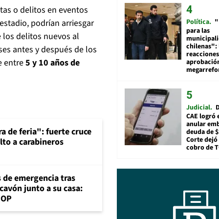
ltas o delitos en eventos
Política
"
estadio, podrían arriesgar
para las
e los delitos nuevos al
municipal
chilenas": 
ses antes y después de los
reacciones
e entre
5 y 10 años de
aprobació
megarref
Judicial
D
CAE logró 
anular em
a de feria": fuerte cruce
deuda de $
Corte dejó 
lto a carabineros
cobro de 
s de emergencia tras
cavón junto a su casa:
MOP