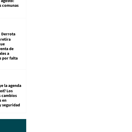
 agosto:
as comunas
Derrota
 retira
que
venta de
ales a
 por falta
ye la agenda
st? Los
s cambios
s en
y seguridad