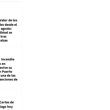
Valor de los
es desde el
 agosto:
diésel se
tras
alzas
Incendio
x en
revive su
n Puerto
 una de las
anciones de
Cortes de
tiago hoy