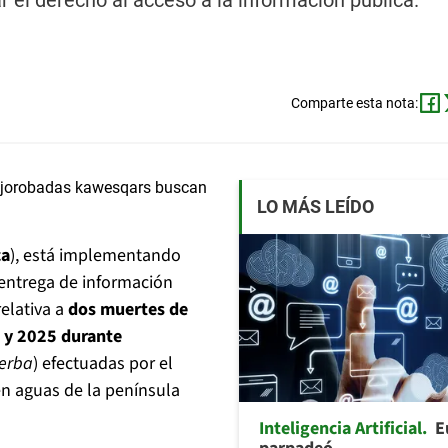
ar el derecho al acceso a la información pública.
Comparte esta nota:
LO MÁS LEÍDO
ca
), está implementando
a entrega de información
elativa a
dos muertes de
 y 2025
durante
erba
) efectuadas por el
n aguas de la península
Inteligencia Artificial
E