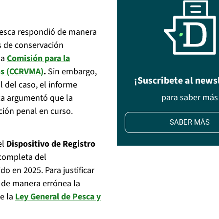
apesca respondió de manera
s de conservación
la
Comisión para la
cos (CCRVMA
)
.
Sin embargo,
¡Suscribete al news
 del caso, el informe
para saber más
sca argumentó que la
ción penal en curso.
SABER MÁS
el
Dispositivo de Registro
 completa del
o en 2025. Para justificar
ó de manera errónea la
e la
Ley General de Pesca y