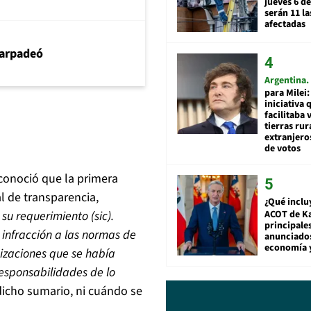
jueves 6 de
serán 11 l
afectadas
arpadeó
Argentina
para Milei:
iniciativa 
facilitaba 
tierras rur
extranjeros
de votos
econoció que la primera
l de transparencia,
¿Qué inclu
ACOT de Ka
su requerimiento (sic).
principale
 infracción a las normas de
anunciado
economía 
nizaciones que se había
responsabilidades de lo
 dicho sumario, ni cuándo se