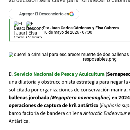
su decisión será clave para fortalecer o debilit
Agregar El Desconcierto en
Por
Juan Carlos Cárdenas
y
Elsa Cabrera
10 de mayo de 2026 - 07:00
El
Servicio Nacional de Pesca y Acuicultura
(
Sernapes
una dilatoria y obstruccionista estrategia para negar l
solicitada por organizaciones de conservación marina, r
ballenas jorobada
(Megaptera novaeangliae)
en 2024
operaciones de captura de kril antártico
(
Euphasia sup
barco factoría de bandera chilena
Antarctic Endeavour
e
Antártica.