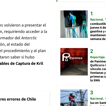
Nacional
combustibl
 volvieron a presentar el
jueves 6 de
, requiriendo acceder a la
gasolina y 
mantienen 
 armador del
Antarctic
semana de 
ión, al estado del
el procedimiento y al plan
itaron saber si hubo
Reportaje
de Panime
bles de Captura de Kril
Quilicura 
vínculo co
Ventanas y
primeras s
la SMA
Nacional
tres errores de Chile
luz en San