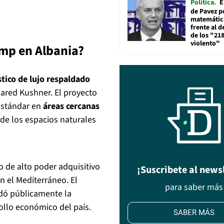
Política
E
de Pavez po
matemática
frente al 
de los "21
violento"
ump en Albania?
stico de lujo respaldado
Jared Kushner. El proyecto
 estándar en
áreas cercanas
 de los espacios naturales
o de alto poder adquisitivo
¡Suscribete al news
n el Mediterráneo. El
para saber más
ldó públicamente la
rollo económico del país.
SABER MÁS