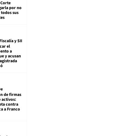
 Corte
arla por no
 todos sus
tes
Fiscalía y SII
car el
ento a
ue y acusan
agistrada
ió
De
ón de firmas
 activos:
eta contra
ca a Franco