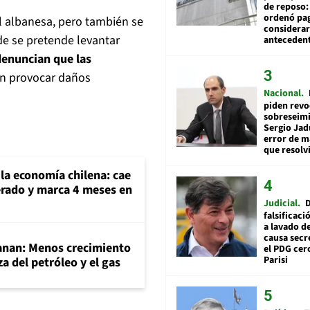
de reposo:
ordenó pag
al albanesa, pero también se
considerar
de se pretende levantar
anteceden
denuncian que las
n provocar daños
Nacional
piden revo
sobreseimi
Sergio Jad
error de m
que resolv
 la economía chilena: cae
perado y marca 4 meses en
Judicial
falsificaci
a lavado de
causa secr
ganan: Menos crecimiento
el PDG cer
Parisi
a del petróleo y el gas