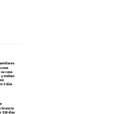
amiliares
cceso
 su casa
 y mallas:
enó
en 3 días
e
 licencia
r 338 días