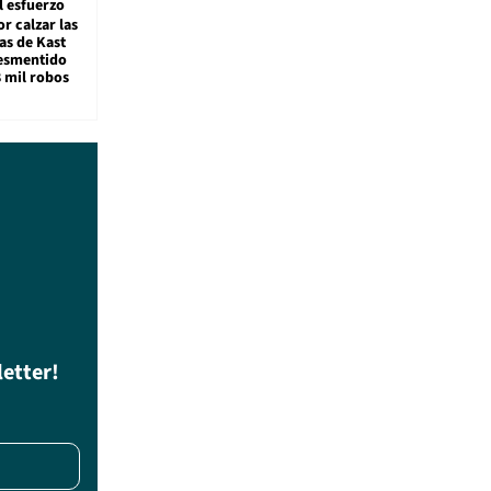
l esfuerzo
r calzar las
s de Kast
desmentido
8 mil robos
letter!