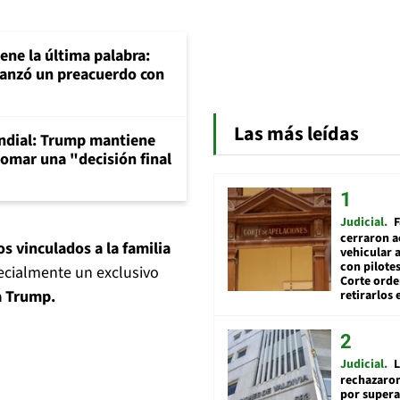
ene la última palabra:
canzó un preacuerdo con
Las más leídas
ndial: Trump mantiene
tomar una "decisión final
Judicial
F
cerraron a
s vinculados a la familia
vehicular a
con pilotes
ecialmente un exclusivo
Corte ord
a Trump.
retirarlos 
Judicial
L
rechazaron
por supera