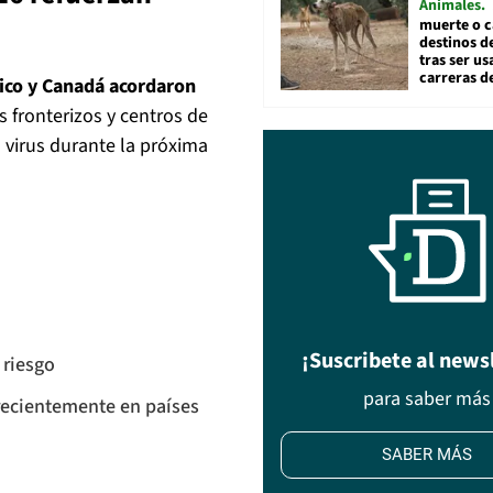
Animales
muerte o c
destinos de
tras ser u
carreras d
ico y Canadá acordaron
s fronterizos y centros de
l virus durante la próxima
¡Suscribete al news
 riesgo
para saber más
recientemente en países
SABER MÁS