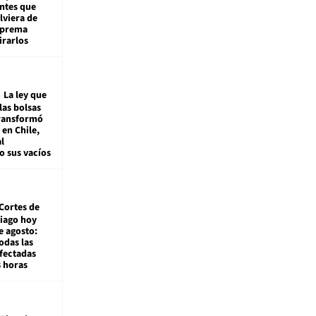
ntes que
viera de
Suprema
irarlos
La ley que
las bolsas
transformó
e en Chile,
l
o sus vacíos
Cortes de
tiago hoy
e agosto:
odas las
fectadas
8 horas