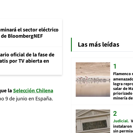
minará el sector eléctrico
e de BloombergNEF
Las más leídas
rio oficial de la fase de
atis por TV abierta en
Flamenco 
amenazado
logra repr
salar de M
que la
Selección Chilena
priorizado
o 9 de junio en España.
minería del
Judicial
V
instalaron
sin permis