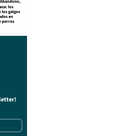
Abandono,
aza: los
 los galgos
sados en
e perros
letter!