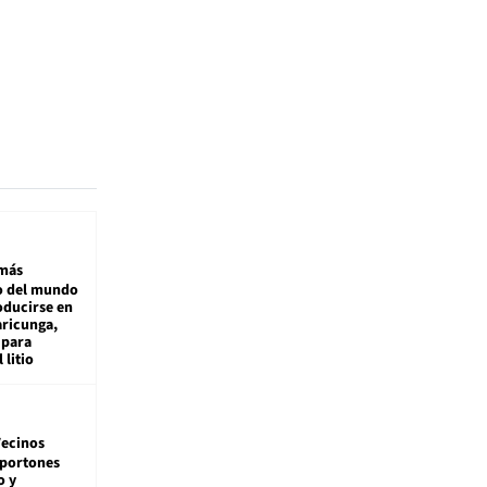
más
 del mundo
oducirse en
aricunga,
 para
 litio
ecinos
 portones
o y