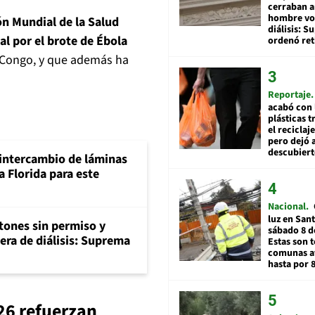
cerraban a
hombre vol
n Mundial de la Salud
diálisis: 
l por el brote de Ébola
ordenó ret
RD Congo, y que además ha
Reportaje
acabó con 
plásticas 
el reciclaj
pero dejó a
descubiert
intercambio de láminas
 Florida para este
Nacional
luz en San
tones sin permiso y
sábado 8 d
era de diálisis: Suprema
Estas son t
comunas a
hasta por 
26 refuerzan