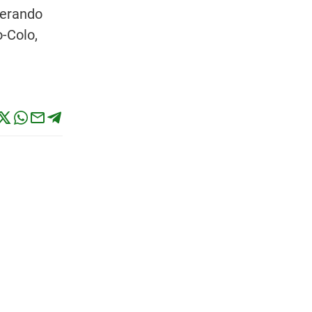
perando
o-Colo,