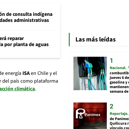
ión de consulta indígena
idades administrativas
erá reparar
Las más leídas
a por planta de aguas
Nacional
de energía
ISA
en Chile y el
combustibl
jueves 6 de
ar del país como plataforma
gasolina y 
mantienen 
acción climática
.
semana de 
Reportaje
de Panime
Quilicura 
vínculo co