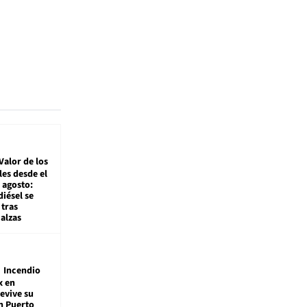
Valor de los
es desde el
 agosto:
diésel se
tras
alzas
Incendio
x en
revive su
n Puerto