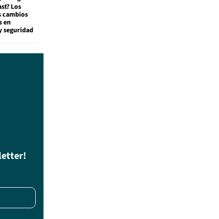
st? Los
s cambios
s en
y seguridad
letter!