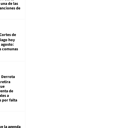
 una de las
anciones de
Cortes de
tiago hoy
 agosto:
as comunas
Derrota
 retira
que
venta de
ales a
 por falta
ye la agenda