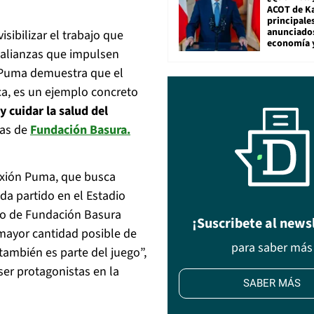
ACOT de Ka
principale
anunciado
isibilizar el trabajo que
economía 
 alianzas que impulsen
ón Puma demuestra que el
a, es un ejemplo concreto
y cuidar la salud del
zas de
Fundación Basura
.
exión Puma, que busca
ada partido en el Estadio
po de Fundación Basura
¡Suscribete al news
 mayor cantidad posible de
para saber más
también es parte del juego”,
er protagonistas en la
SABER MÁS