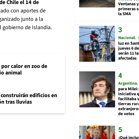
de Chile el 14 de
Ventanas y
primeras s
ciado con aportes de
la SMA
ganizado junto a la
el gobierno de Islandia.
Nacional
luz en San
jueves 6 de
serán 11 l
afectadas
 por calor en zoo de
rio animal
Argentina
para Milei:
iniciativa 
construirán edificios en
facilitaba 
n tras lluvias
tierras rur
extranjeros
de votos
¿Qué inclu