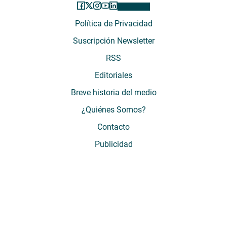
Política de Privacidad
Suscripción Newsletter
RSS
Editoriales
Breve historia del medio
¿Quiénes Somos?
Contacto
Publicidad
El Desconcierto - Fecha de Inicio: 05 - 2012 - Dirección: Providencia 2608,
of. 63. Santiago, Región Metropolitana, Chile - Teléfono: (+569) 67899269 -
Razón social: El Buen Aire SpA. - Contacto: María José Thomas,
Coordinadora General - Email:
mjosethomas@eldesconcierto.cl
- Director:
Gonzalo Badal Mella - Email:
gonzalobadal@eldesconcierto.cl