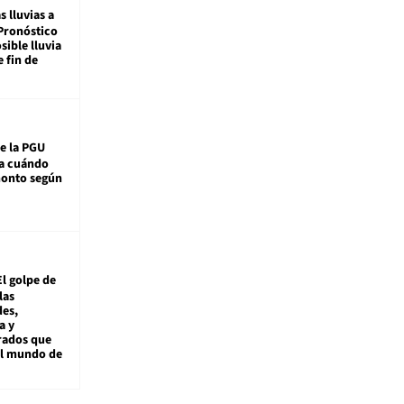
s lluvias a
Pronóstico
sible lluvia
e fin de
e la PGU
sa cuándo
monto según
El golpe de
las
es,
a y
rados que
al mundo de