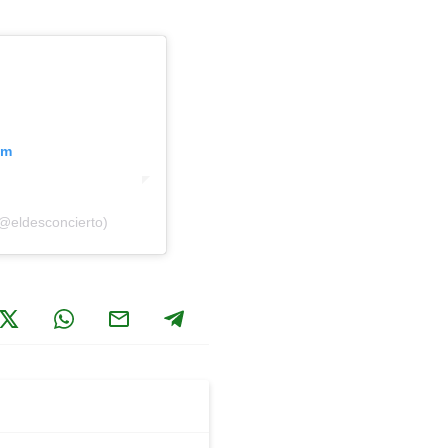
am
(@eldesconcierto)