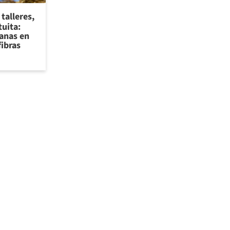
talleres,
tuita:
sanas en
fibras