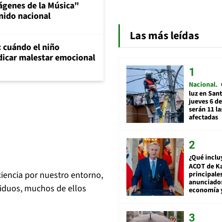
ágenes de la Música"
nido nacional
Las más leídas
: cuándo el niño
dicar malestar emocional
Nacional
luz en San
jueves 6 de
serán 11 l
afectadas
¿Qué inclu
ACOT de Ka
iencia por nuestro entorno,
principale
anunciado
siduos, muchos de ellos
economía 