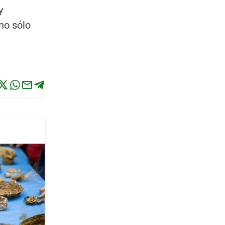
y
no sólo