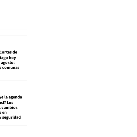
Cortes de
tiago hoy
 agosto:
as comunas
ye la agenda
st? Los
s cambios
s en
y seguridad