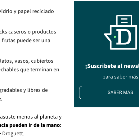
vidrio y papel reciclado
acks caseros o productos
o frutas puede ser una
platos, vasos, cubiertos
¡Suscribete al news
sechables que terminan en
para saber más
radables y libres de
SABER MÁS
e.
asuste menos al planeta y
encia pueden ir de la mano
:
e Droguett.