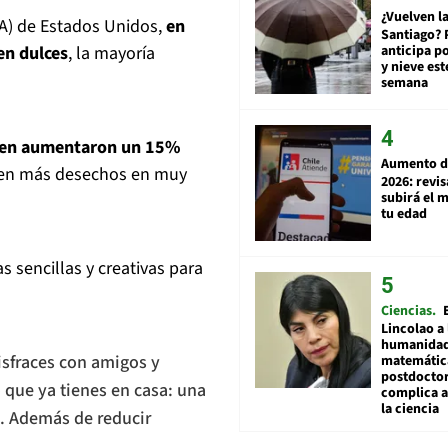
¿Vuelven la
PA) de Estados Unidos,
en
Santiago? 
anticipa po
en dulces
, la mayoría
y nieve est
semana
een aumentaron un 15%
Aumento d
e en más desechos en muy
2026: revi
subirá el 
tu edad
 sencillas y creativas para
Ciencias
Lincolao a 
humanidad
disfraces con amigos y
matemátic
postdocto
 que ya tienes en casa: una
complica 
la ciencia
s. Además de reducir