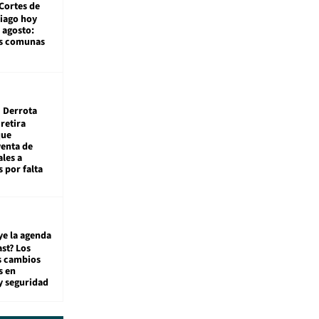
Cortes de
tiago hoy
 agosto:
as comunas
Derrota
 retira
que
venta de
ales a
 por falta
ye la agenda
st? Los
s cambios
s en
y seguridad