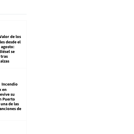
Valor de los
es desde el
 agosto:
diésel se
tras
alzas
Incendio
x en
revive su
n Puerto
 una de las
anciones de