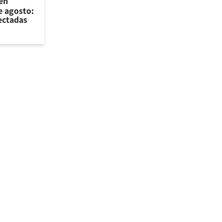
 en
e agosto:
ectadas