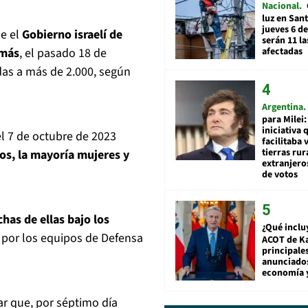
Nacional
luz en San
jueves 6 de
ue el
Gobierno israelí de
serán 11 l
afectadas
amás
, el pasado 18 de
das a más de 2.000, según
Argentina
para Milei:
iniciativa 
del 7 de octubre de 2023
facilitaba 
tierras rur
s, la mayoría mujeres y
extranjeros
de votos
has de ellas bajo los
¿Qué inclu
s por los equipos de Defensa
ACOT de Ka
principale
anunciado
economía 
ar que, por séptimo día