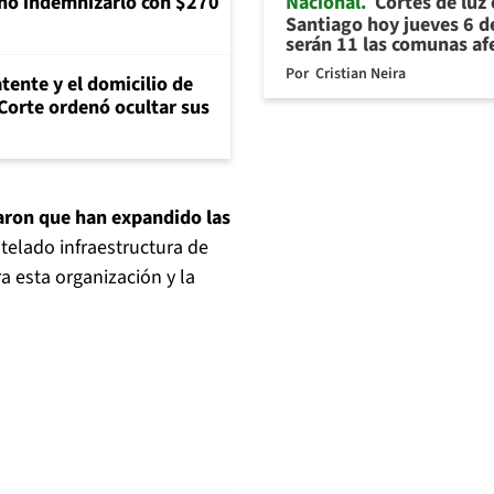
Nacional
Cortes de luz
nó indemnizarlo con $270
Santiago hoy jueves 6 d
serán 11 las comunas af
Por
Cristian Neira
tente y el domicilio de
Corte ordenó ocultar sus
caron que han expandido las
elado infraestructura de
 esta organización y la