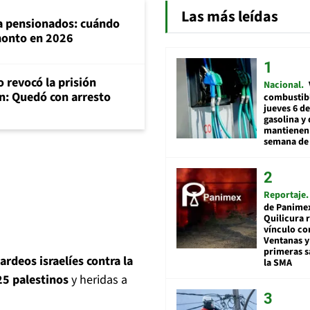
Las más leídas
ra pensionados: cuándo
 monto en 2026
 revocó la prisión
Nacional
n: Quedó con arresto
combustibl
jueves 6 de
gasolina y 
mantienen 
semana de 
Reportaje
de Panime
Quilicura 
vínculo co
Ventanas y
primeras s
rdeos israelíes contra la
la SMA
25 palestinos
y heridas a