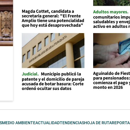
Magda Cottet, candidata a
Adultos mayores
secretaria general: "El Frente
comunitarios impu
Amplio tiene una potencialidad
saludables y enve
que hoy está desaprovechada"
activo en adultos
Aguinaldo de Fiest
Judicial
Municipio publicó la
para pensionados
patente y el domicilio de pareja
comienza el pago y
acusada de botar basura: Corte
monto en 2026
ordenó ocultar sus datos
S
MEDIO AMBIENTE
ACTUALIDAD
TENDENCIAS
HOJA DE RUTA
REPORTA