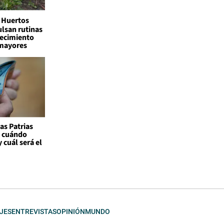
Huertos
lsan rutinas
jecimiento
 mayores
as Patrias
: cuándo
 cuál será el
JES
ENTREVISTAS
OPINIÓN
MUNDO