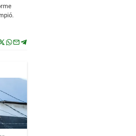
norme
ompió.