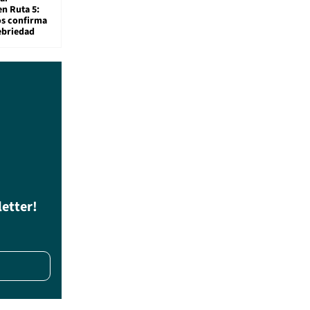
en Ruta 5:
os confirma
ebriedad
letter!