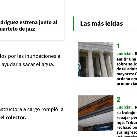
dríguez estrena junto al
Las más leídas
uarteto de jazz
Judicial
I
dos por las inundaciones a
emitir una
 ayudar a sacar el agua.
sobre soli
de 68 adul
mayores: 
ordenó emi
pronuncia
Judicial
R
nstructora a cargo rompió la
su trabajo 
el colector.
rebajar pe
hija: Tribu
rechazó po
sus ingres