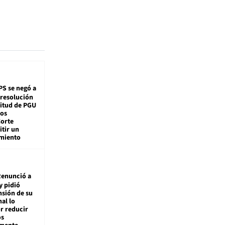
PS se negó a
 resolución
citud de PGU
tos
Corte
tir un
miento
enunció a
y pidió
nsión de su
nal lo
r reducir
os