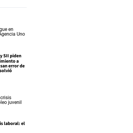
 y SII piden
imiento a
san error de
solvió
is laboral: el
l