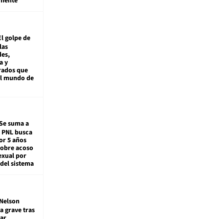
amente
El golpe de
las
es,
a y
rados que
al mundo de
Se suma a
: PNL busca
or 5 años
sobre acoso
exual por
del sistema
Nelson
a grave tras
ar