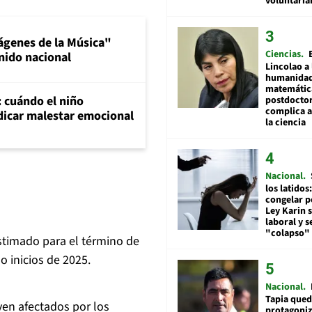
voluntari
ágenes de la Música"
Ciencias
nido nacional
Lincolao a 
humanidad
matemátic
: cuándo el niño
postdocto
complica 
dicar malestar emocional
la ciencia
Nacional
los latidos
congelar p
Ley Karin 
laboral y s
"colapso" 
stimado para el término de
o inicios de 2025.
Nacional
Tapia qued
ven afectados por los
protagoniz