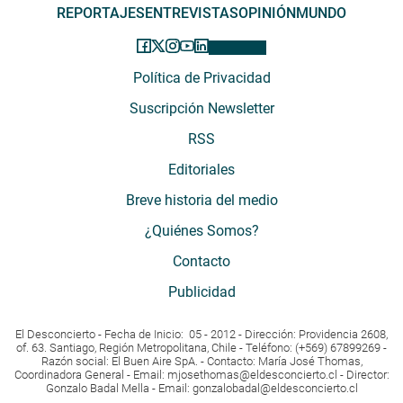
REPORTAJES
ENTREVISTAS
OPINIÓN
MUNDO
Política de Privacidad
Suscripción Newsletter
RSS
Editoriales
Breve historia del medio
¿Quiénes Somos?
Contacto
Publicidad
El Desconcierto - Fecha de Inicio: 05 - 2012 - Dirección: Providencia 2608,
of. 63. Santiago, Región Metropolitana, Chile - Teléfono: (+569) 67899269 -
Razón social: El Buen Aire SpA. - Contacto: María José Thomas,
Coordinadora General - Email:
mjosethomas@eldesconcierto.cl
- Director:
Gonzalo Badal Mella - Email:
gonzalobadal@eldesconcierto.cl