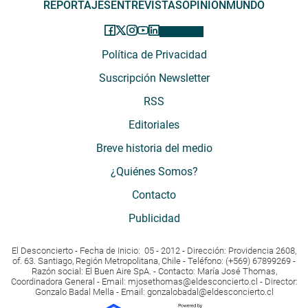
REPORTAJES
ENTREVISTAS
OPINIÓN
MUNDO
Política de Privacidad
Suscripción Newsletter
RSS
Editoriales
Breve historia del medio
¿Quiénes Somos?
Contacto
Publicidad
El Desconcierto - Fecha de Inicio: 05 - 2012 - Dirección: Providencia 2608,
of. 63. Santiago, Región Metropolitana, Chile - Teléfono: (+569) 67899269 -
Razón social: El Buen Aire SpA. - Contacto: María José Thomas,
Coordinadora General - Email:
mjosethomas@eldesconcierto.cl
- Director:
Gonzalo Badal Mella - Email:
gonzalobadal@eldesconcierto.cl