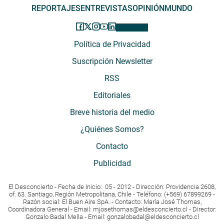
REPORTAJES
ENTREVISTAS
OPINIÓN
MUNDO
Política de Privacidad
Suscripción Newsletter
RSS
Editoriales
Breve historia del medio
¿Quiénes Somos?
Contacto
Publicidad
El Desconcierto - Fecha de Inicio: 05 - 2012 - Dirección: Providencia 2608,
of. 63. Santiago, Región Metropolitana, Chile - Teléfono: (+569) 67899269 -
Razón social: El Buen Aire SpA. - Contacto: María José Thomas,
Coordinadora General - Email:
mjosethomas@eldesconcierto.cl
- Director:
Gonzalo Badal Mella - Email:
gonzalobadal@eldesconcierto.cl