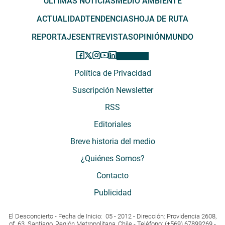
ÚLTIMAS NOTICIAS
MEDIO AMBIENTE
ACTUALIDAD
TENDENCIAS
HOJA DE RUTA
REPORTAJES
ENTREVISTAS
OPINIÓN
MUNDO
Política de Privacidad
Suscripción Newsletter
RSS
Editoriales
Breve historia del medio
¿Quiénes Somos?
Contacto
Publicidad
El Desconcierto - Fecha de Inicio: 05 - 2012 - Dirección: Providencia 2608,
of. 63. Santiago, Región Metropolitana, Chile - Teléfono: (+569) 67899269 -