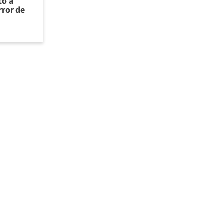
to a
rror de