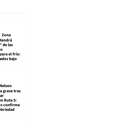
Zona
 tendrá
 de las
ro
ara el frío:
rados bajo
Nelson
a grave tras
ar
en Ruta 5:
os confirma
ebriedad