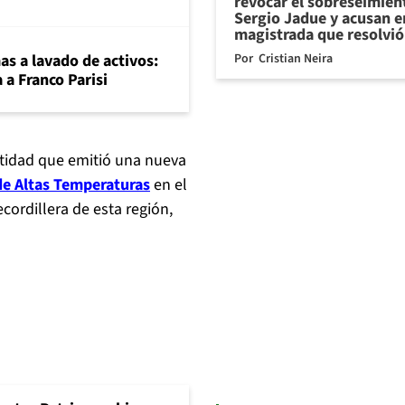
revocar el sobreseimien
Sergio Jadue y acusan e
magistrada que resolvió
Por
Cristian Neira
mas a lavado de activos:
 a Franco Parisi
ntidad que emitió una nueva
de Altas Temperaturas
en el
ecordillera de esta región,