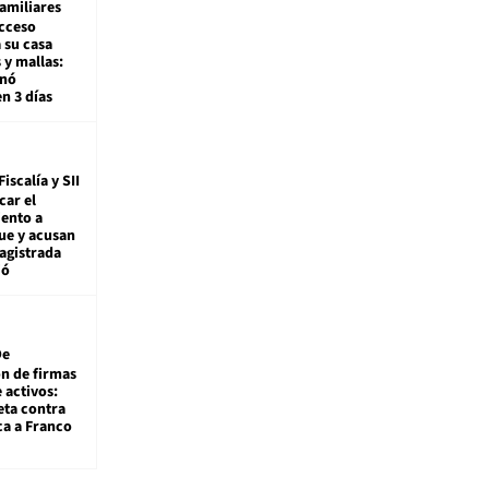
amiliares
cceso
 su casa
 y mallas:
enó
en 3 días
Fiscalía y SII
car el
ento a
ue y acusan
agistrada
ió
De
ón de firmas
 activos:
eta contra
ca a Franco