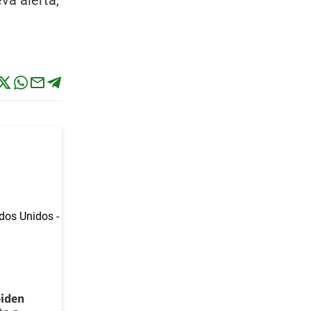
va alerta,
piden