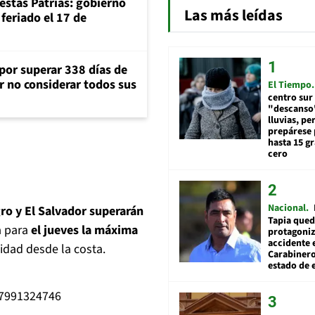
iestas Patrias: gobierno
Las más leídas
feriado el 17 de
 por superar 338 días de
r no considerar todos sus
El Tiempo
centro sur
"descanso"
lluvias, pe
prepárese p
hasta 15 g
cero
Nacional
ro y El Salvador superarán
Tapia qued
a para
el jueves la máxima
protagoniz
accidente 
idad desde la costa.
Carabiner
estado de 
67991324746