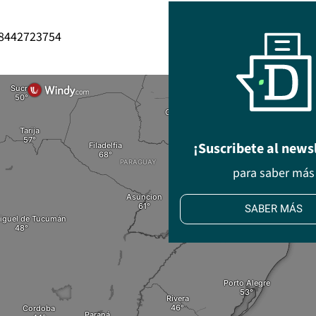
18442723754
¡Suscribete al news
para saber más
SABER MÁS