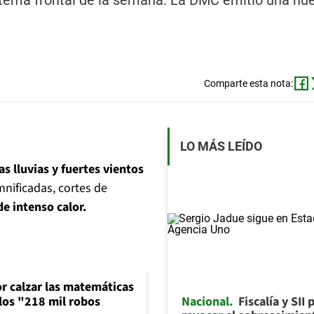
tema frontal de la semana. La DMC emitió una nue
Comparte esta nota:
LO MÁS LEÍDO
s lluvias y fuertes vientos
nificadas, cortes de
e intenso calor.
or calzar las matemáticas
Nacional
Fiscalía y SII 
 los "218 mil robos