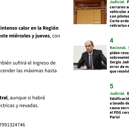
Judicial
F
cerraron a
vehicular a
con pilotes
Corte ord
retirarlos 
 intenso calor en la Región
este miércoles y jueves
, con
Nacional
piden revo
sobreseimi
Sergio Jad
mbién sufrirá el ingreso de
error de m
escender las máximas hasta
que resolv
Judicial
tral
, aunque si habrá
falsificaci
a lavado de
ctricas y nevadas.
causa secr
el PDG cer
Parisi
67991324746