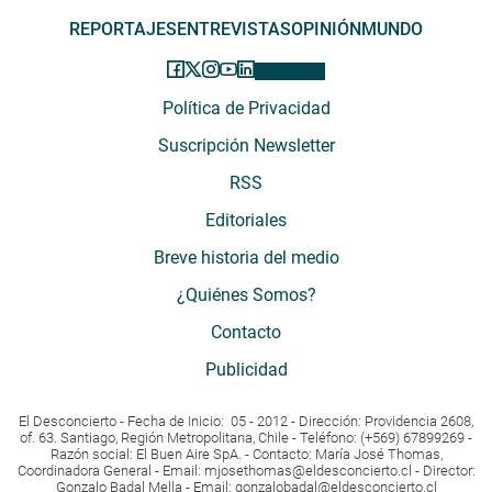
REPORTAJES
ENTREVISTAS
OPINIÓN
MUNDO
Política de Privacidad
Suscripción Newsletter
RSS
Editoriales
Breve historia del medio
¿Quiénes Somos?
Contacto
Publicidad
El Desconcierto - Fecha de Inicio: 05 - 2012 - Dirección: Providencia 2608,
of. 63. Santiago, Región Metropolitana, Chile - Teléfono: (+569) 67899269 -
Razón social: El Buen Aire SpA. - Contacto: María José Thomas,
Coordinadora General - Email:
mjosethomas@eldesconcierto.cl
- Director:
Gonzalo Badal Mella - Email:
gonzalobadal@eldesconcierto.cl