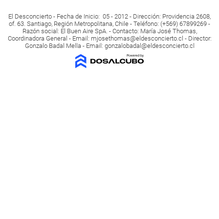
El Desconcierto - Fecha de Inicio: 05 - 2012 - Dirección: Providencia 2608,
of. 63. Santiago, Región Metropolitana, Chile - Teléfono: (+569) 67899269 -
Razón social: El Buen Aire SpA. - Contacto: María José Thomas,
Coordinadora General - Email:
mjosethomas@eldesconcierto.cl
- Director:
Gonzalo Badal Mella - Email:
gonzalobadal@eldesconcierto.cl