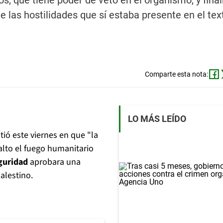
s, que tiene poder de veto en el organismo, y fin
las hostilidades que sí estaba presente en el tex
Comparte esta nota:
LO MÁS LEÍDO
istió este viernes en que "la
alto el fuego humanitario
guridad
aprobara una
alestino.