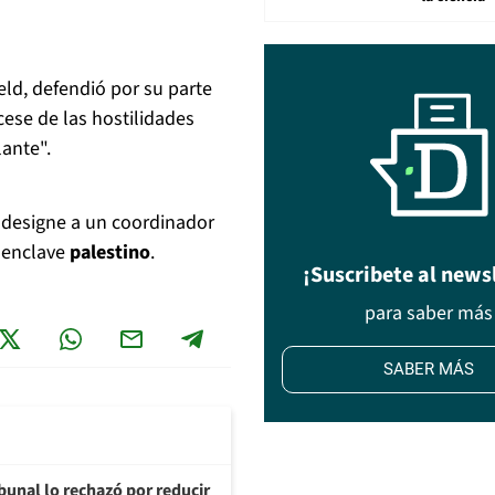
d, defendió por su parte
cese de las hostilidades
lante".
e designe a un coordinador
l enclave
palestino
.
¡Suscribete al news
para saber más
SABER MÁS
ibunal lo rechazó por reducir