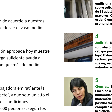
emitir una
sobre soli
de 68 adul
mayores: 
ordenó emi
an de acuerdo a nuestras
pronuncia
uede ver el vaso medio
Judicial
R
su trabajo 
ución aprobada hoy muestre
rebajar pe
hija: Tribu
ga suficiente ayuda al
rechazó po
sus ingres
an que más de medio
voluntari
Ciencias
mbajadora emiratí ante la
Lincolao a 
cto", y que solo un alto el
humanidad
matemátic
bles condiciones
postdocto
complica 
.000 personas, según los
la ciencia