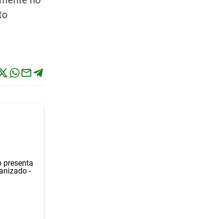
almente no
to