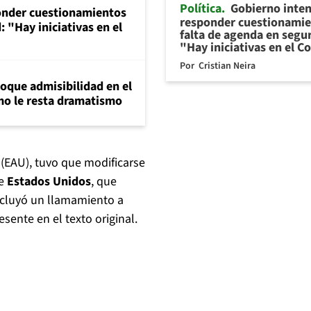
Política
Gobierno inte
onder cuestionamientos
responder cuestionamie
 "Hay iniciativas en el
falta de agenda en segu
"Hay iniciativas en el 
Por
Cristian Neira
loque admisibilidad en el
mo le resta dramatismo
(EAU), tuvo que modificarse
de
Estados Unidos
, que
ncluyó un llamamiento a
sente en el texto original.