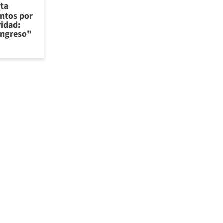
nta
ntos por
ridad:
Congreso"