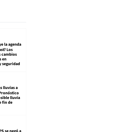
ye la agenda
st? Los
s cambios
s en
y seguridad
s lluvias a
Pronóstico
sible lluvia
e fin de
PS se negó a