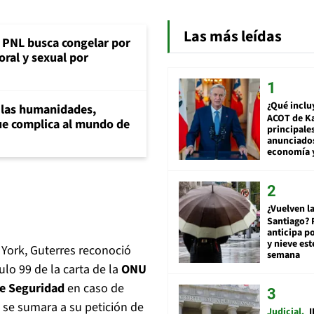
Las más leídas
: PNL busca congelar por
oral y sexual por
¿Qué inclu
a las humanidades,
ACOT de Ka
e complica al mundo de
principale
anunciado
economía 
¿Vuelven la
Santiago? 
anticipa po
y nieve est
York, Guterres reconoció
semana
ulo 99 de la carta de la
ONU
e Seguridad
en caso de
 se sumara a su petición de
Judicial
I