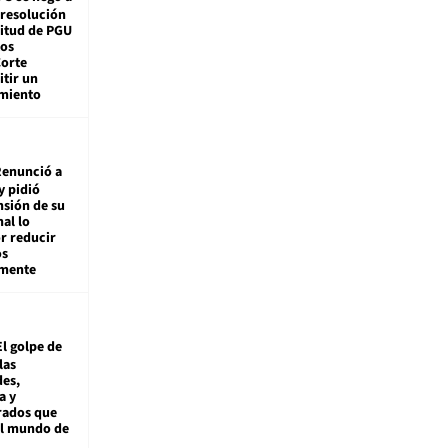
 resolución
citud de PGU
tos
Corte
tir un
miento
enunció a
y pidió
nsión de su
nal lo
r reducir
os
amente
El golpe de
las
es,
a y
rados que
al mundo de