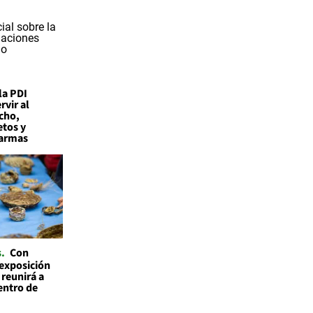
la PDI
vir al
cho,
etos y
 armas
s
Con
 exposición
 reunirá a
entro de