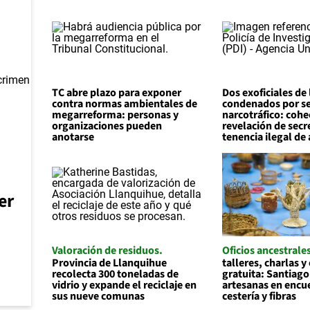
TC abre plazo para exponer
Dos exoficiales de 
contra normas ambientales de
condenados por ser
megarreforma: personas y
narcotráfico: cohe
organizaciones pueden
revelación de secr
anotarse
tenencia ilegal de
er
Valoración de residuos
Oficios ancestrale
Provincia de Llanquihue
talleres, charlas y
recolecta 300 toneladas de
gratuita: Santiago
vidrio y expande el reciclaje en
artesanas en encu
sus nueve comunas
cestería y fibras