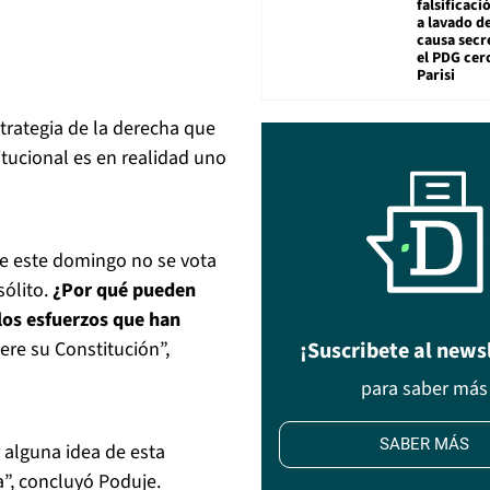
falsificaci
a lavado de
causa secr
el PDG cer
Parisi
strategia de la derecha que
titucional es en realidad uno
ue este domingo no se vota
sólito.
¿Por qué pueden
los esfuerzos que han
iere su Constitución”,
¡Suscribete al news
para saber más
SABER MÁS
 alguna idea de esta
a”, concluyó Poduje.