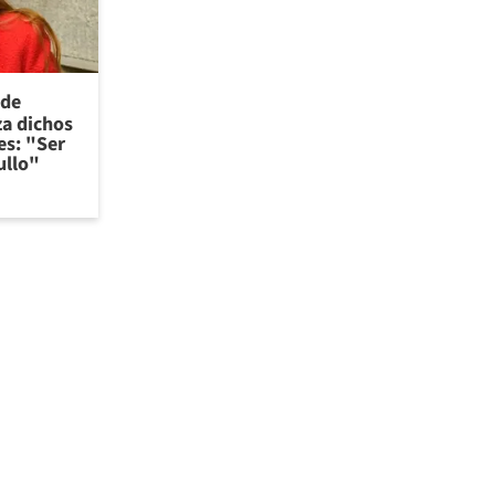
 de
za dichos
es: "Ser
ullo"