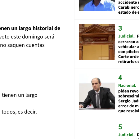
accidente 
Carabiner
estado de 
nen un largo historial de
l voto este domingo será
Judicial
F
cerraron a
ue no saquen cuentas
vehicular a
con pilotes
Corte ord
retirarlos 
Nacional
piden revo
 tienen un largo
sobreseimi
Sergio Jad
error de m
que resolv
todos, es decir,
Judicial