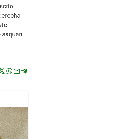
scito
 derecha
ste
o saquen