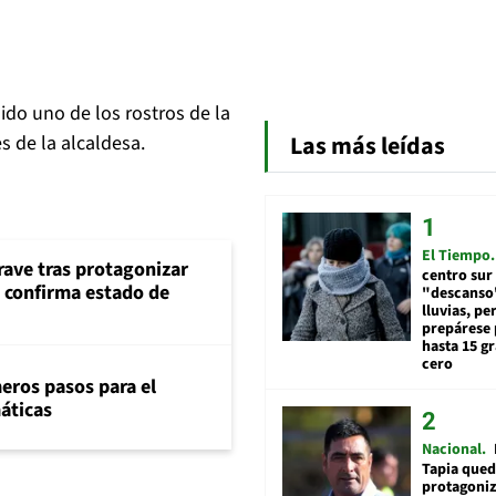
do uno de los rostros de la
Las más leídas
s de la alcaldesa.
El Tiempo
rave tras protagonizar
centro sur
s confirma estado de
"descanso"
lluvias, pe
prepárese p
hasta 15 g
cero
eros pasos para el
máticas
Nacional
Tapia qued
protagoniz