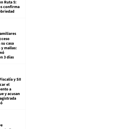
en Ruta 5:
os confirma
ebriedad
amiliares
cceso
 su casa
 y mallas:
enó
en 3 días
Fiscalía y SII
car el
ento a
ue y acusan
agistrada
ió
De