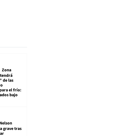
Zona
 tendrá
 de las
ro
ara el frío:
rados bajo
Nelson
a grave tras
ar