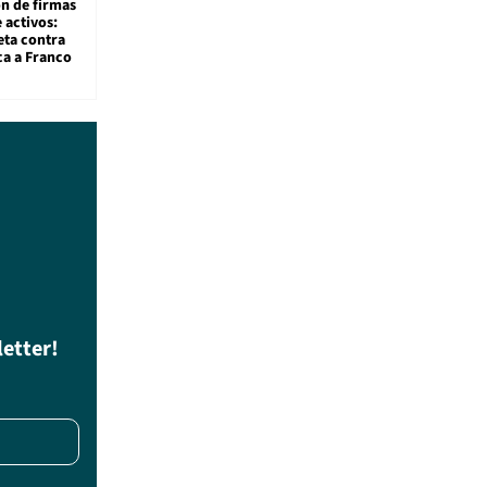
ón de firmas
 activos:
eta contra
ca a Franco
letter!