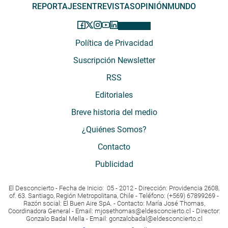
REPORTAJES
ENTREVISTAS
OPINIÓN
MUNDO
Política de Privacidad
Suscripción Newsletter
RSS
Editoriales
Breve historia del medio
¿Quiénes Somos?
Contacto
Publicidad
El Desconcierto - Fecha de Inicio: 05 - 2012 - Dirección: Providencia 2608,
of. 63. Santiago, Región Metropolitana, Chile - Teléfono: (+569) 67899269 -
Razón social: El Buen Aire SpA. - Contacto: María José Thomas,
Coordinadora General - Email:
mjosethomas@eldesconcierto.cl
- Director:
Gonzalo Badal Mella - Email:
gonzalobadal@eldesconcierto.cl