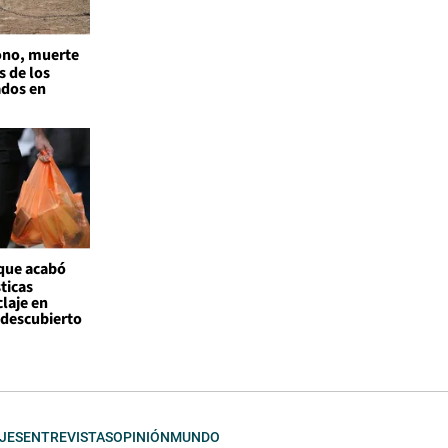
no, muerte
s de los
ados en
 que acabó
ticas
claje en
l descubierto
JES
ENTREVISTAS
OPINIÓN
MUNDO