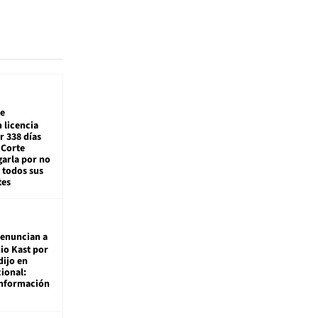
e
 licencia
r 338 días
 Corte
arla por no
 todos sus
tes
enuncian a
io Kast por
dijo en
ional:
información