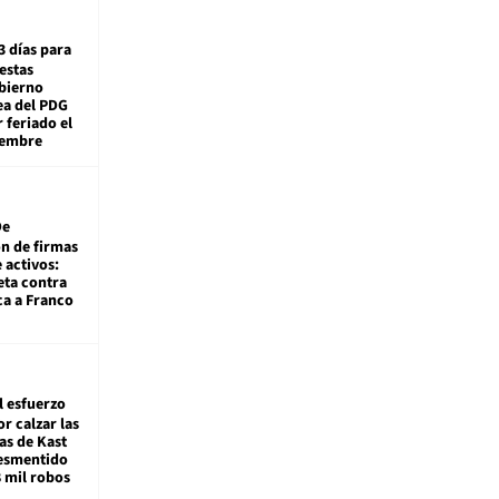
3 días para
estas
obierno
ea del PDG
 feriado el
iembre
De
ón de firmas
 activos:
eta contra
ca a Franco
l esfuerzo
r calzar las
s de Kast
desmentido
8 mil robos