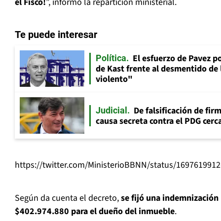
el Fisco!
”, informó la repartición ministerial.
Te puede interesar
El esfuerzo de Pavez p
Política
de Kast frente al desmentido de
violento"
De falsificación de fir
Judicial
causa secreta contra el PDG cerca
https://twitter.com/MinisterioBBNN/status/16976199
Según da cuenta el decreto,
se fijó una indemnización
$402.974.880 para el dueño del inmueble
.