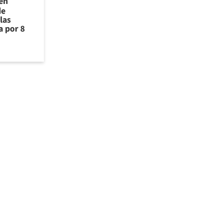
 en
de
las
a por 8