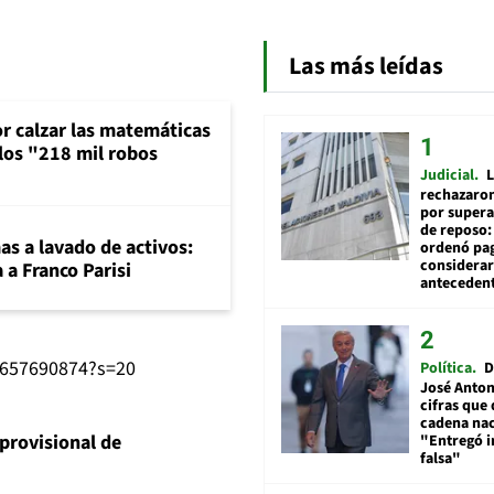
Las más leídas
or calzar las matemáticas
 los "218 mil robos
Judicial
L
rechazaron
por supera
de reposo:
mas a lavado de activos:
ordenó pag
considerar
 a Franco Parisi
anteceden
12657690874?s=20
Política
D
José Anton
cifras que 
cadena nac
 provisional de
"Entregó 
falsa"