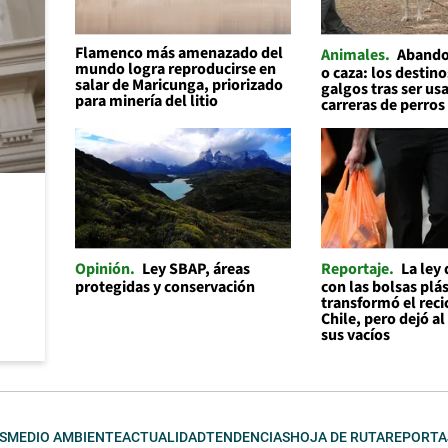
Flamenco más amenazado del
Animales
Abando
mundo logra reproducirse en
o caza: los destino
salar de Maricunga, priorizado
galgos tras ser us
para minería del litio
carreras de perros
Opinión
Ley SBAP, áreas
Reportaje
La ley
protegidas y conservación
con las bolsas plás
transformó el reci
Chile, pero dejó a
sus vacíos
S
MEDIO AMBIENTE
ACTUALIDAD
TENDENCIAS
HOJA DE RUTA
REPORTA