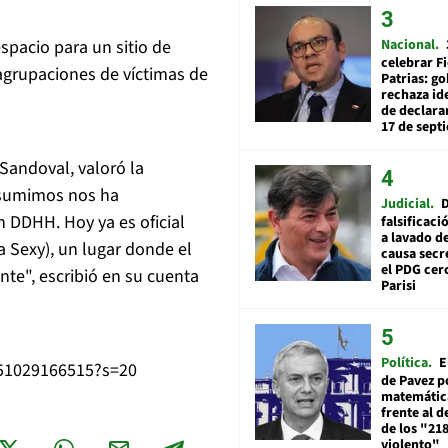
Nacional
spacio para un sitio de
celebrar Fi
grupaciones de víctimas de
Patrias: g
rechaza id
de declarar
17 de sept
 Sandoval, valoró la
sumimos nos ha
Judicial
en
DDHH
. Hoy ya es oficial
falsificaci
a lavado de
 Sexy), un lugar donde el
causa secr
el PDG cer
nte", escribió en su cuenta
Parisi
Política
E
951029166515?s=20
de Pavez po
matemática
frente al 
de los "21
violento"