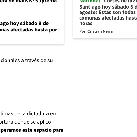
Nacional
Cortes de luz
era de diálisis: Suprema
Santiago hoy sábado 8 
agosto: Estas son todas 
comunas afectadas hast
horas
iago hoy sábado 8 de
unas afectadas hasta por
Por
Cristian Neira
acionales a través de su
ctimas de la dictadura en
ortura donde se aplicó
uperamos este espacio para