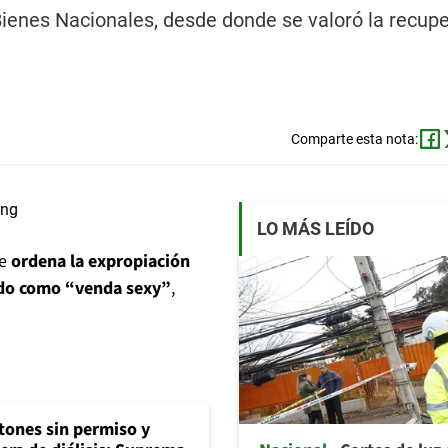
 Bienes Nacionales, desde donde se valoró la recup
Comparte esta nota:
LO MÁS LEÍDO
ue
ordena la expropiación
ido como “venda sexy”
,
tones sin permiso y