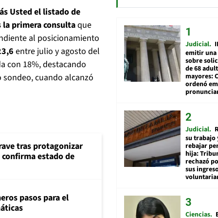
ás Usted el listado de
s la primera consulta
que
ndiente al posicionamiento
Judicial
I
23,6
entre julio y agosto del
emitir una
sobre soli
nda con 18%, destacando
de 68 adul
mayores: 
o sondeo, cuando alcanzó
ordenó emi
pronuncia
Judicial
R
su trabajo 
rave tras protagonizar
rebajar pe
hija: Tribu
s confirma estado de
rechazó po
sus ingres
voluntari
eros pasos para el
máticas
Ciencias