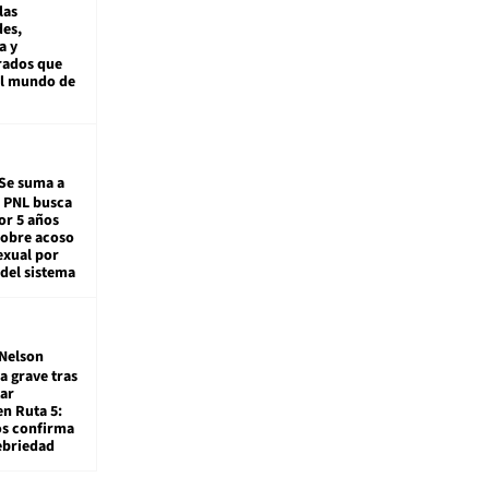
las
es,
a y
rados que
al mundo de
Se suma a
: PNL busca
or 5 años
sobre acoso
exual por
del sistema
Nelson
a grave tras
ar
en Ruta 5:
os confirma
ebriedad