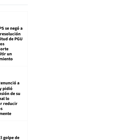
PS se negó a
 resolución
citud de PGU
tos
Corte
tir un
miento
enunció a
y pidió
nsión de su
nal lo
r reducir
os
amente
El golpe de