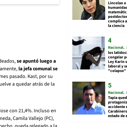
Lincolao a 
humanidad
matemátic
postdocto
complica 
la ciencia
Nacional
los latidos
congelar p
ndeados,
se apuntó luego a
Ley Karin 
laboral y s
vamente,
la jefa comunal se
"colapso" 
l mes pasado. Kast, por su
uelve a quedar atrás de la
Nacional
Tapia qued
protagoniz
accidente 
se con 21,4%. Incluso en
Carabiner
estado de 
eda, Camila Vallejo (PC),
 hecho, queda relegado a la