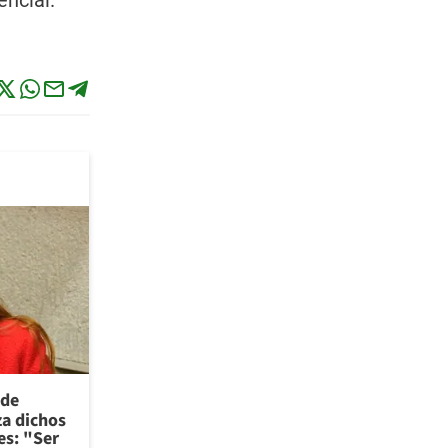
encial.
 de
za dichos
es: "Ser