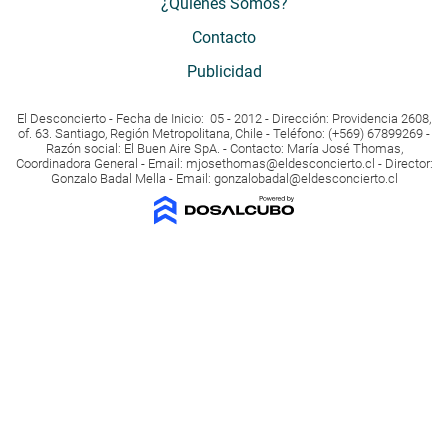
¿Quiénes Somos?
Contacto
Publicidad
El Desconcierto - Fecha de Inicio: 05 - 2012 - Dirección: Providencia 2608,
of. 63. Santiago, Región Metropolitana, Chile - Teléfono: (+569) 67899269 -
Razón social: El Buen Aire SpA. - Contacto: María José Thomas,
Coordinadora General - Email:
mjosethomas@eldesconcierto.cl
- Director:
Gonzalo Badal Mella - Email:
gonzalobadal@eldesconcierto.cl