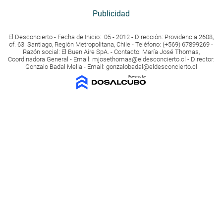
Publicidad
El Desconcierto - Fecha de Inicio: 05 - 2012 - Dirección: Providencia 2608,
of. 63. Santiago, Región Metropolitana, Chile - Teléfono: (+569) 67899269 -
Razón social: El Buen Aire SpA. - Contacto: María José Thomas,
Coordinadora General - Email:
mjosethomas@eldesconcierto.cl
- Director:
Gonzalo Badal Mella - Email:
gonzalobadal@eldesconcierto.cl