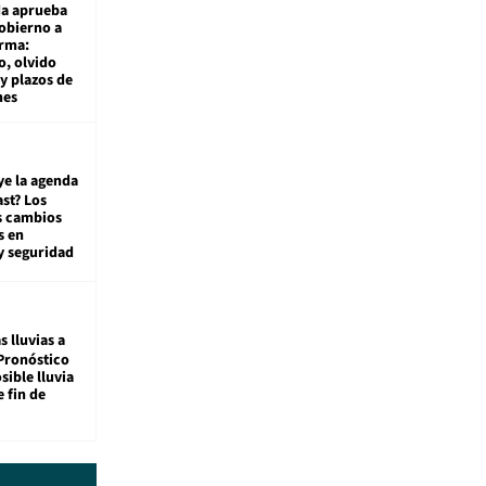
da aprueba
gobierno a
rma:
, olvido
y plazos de
mes
ye la agenda
st? Los
s cambios
s en
y seguridad
s lluvias a
Pronóstico
sible lluvia
e fin de