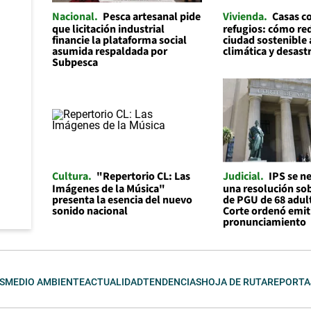
Nacional
Pesca artesanal pide
Vivienda
Casas 
que licitación industrial
refugios: cómo re
financie la plataforma social
ciudad sostenible a
asumida respaldada por
climática y desast
Subpesca
Cultura
"Repertorio CL: Las
Judicial
IPS se n
Imágenes de la Música"
una resolución sob
presenta la esencia del nuevo
de PGU de 68 adul
sonido nacional
Corte ordenó emit
pronunciamiento
S
MEDIO AMBIENTE
ACTUALIDAD
TENDENCIAS
HOJA DE RUTA
REPORTA