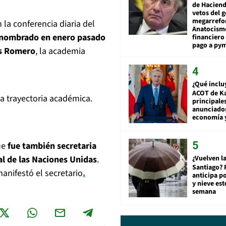
de Hacien
vetos del 
megarrefo
 la conferencia diaria del
Anatocismo
a nombrado en enero pasado
financiero 
pago a py
as Romero
, la academia
¿Qué inclu
ACOT de Ka
a trayectoria académica.
principale
anunciado
economía 
ue
fue también secretaria
¿Vuelven la
l de las Naciones Unidas
.
Santiago? 
anifestó el secretario
.
anticipa po
y nieve est
semana