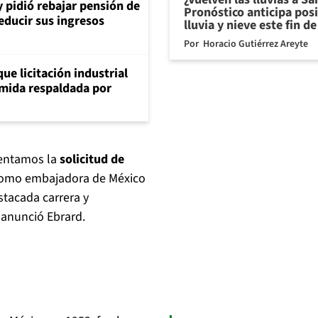
y pidió rebajar pensión de
Pronóstico anticipa pos
reducir sus ingresos
lluvia y nieve este fin 
Por
Horacio Gutiérrez Areyte
ue licitación industrial
umida respaldada por
sentamos la
solicitud de
como embajadora de México
stacada carrera y
 anunció Ebrard.