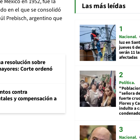
e México en 1952, fue la
Las más leídas
odo en el que se consolidó
úl Prebisch, argentino que
Nacional
luz en San
jueves 6 de
serán 11 l
afectadas
na resolución sobre
mayores: Corte ordenó
Política
"Poblacion
ntos contra
"señora de
tales y compensación a
fuerte cru
Flores y Ca
indulto a 
condenad
Nacional