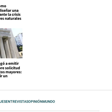
como
diseñar una
nte la crisis
res naturales
egó a emitir
re solicitud
tos mayores:
ir un
JES
ENTREVISTAS
OPINIÓN
MUNDO