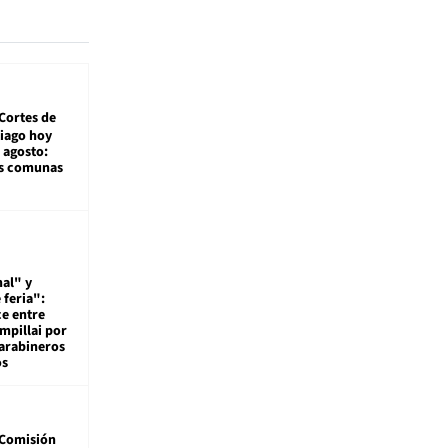
Cortes de
tiago hoy
 agosto:
as comunas
al" y
 feria":
ce entre
mpillai por
carabineros
os
Comisión