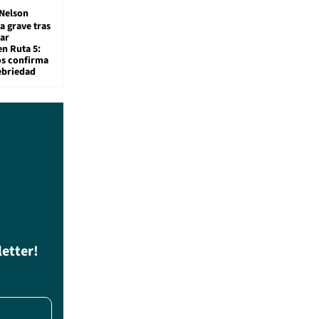
Nelson
a grave tras
ar
en Ruta 5:
os confirma
ebriedad
letter!