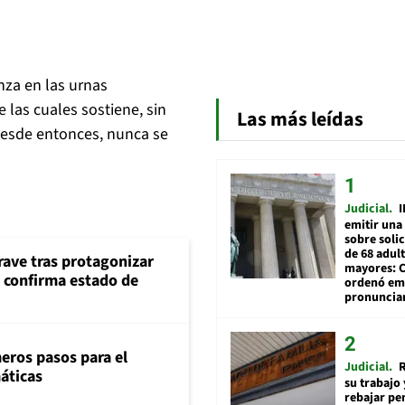
nza en las urnas
e las cuales sostiene, sin
Las más leídas
 desde entonces, nunca se
Judicial
I
emitir una
sobre soli
de 68 adul
rave tras protagonizar
mayores: 
s confirma estado de
ordenó emi
pronuncia
eros pasos para el
Judicial
R
máticas
su trabajo 
rebajar pe