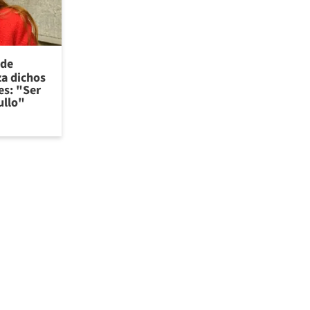
 de
za dichos
es: "Ser
ullo"