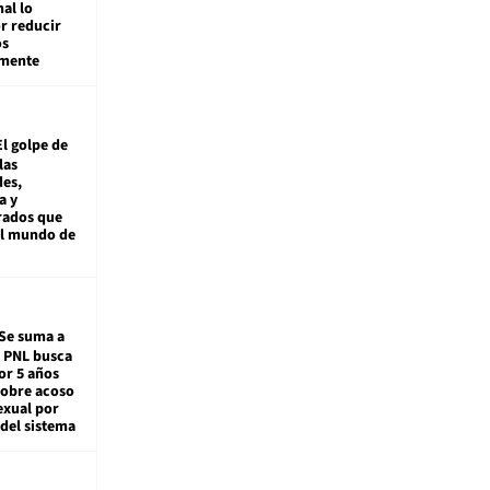
nal lo
r reducir
os
amente
El golpe de
las
es,
a y
rados que
al mundo de
Se suma a
: PNL busca
or 5 años
sobre acoso
exual por
del sistema