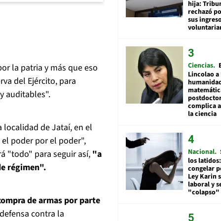
hija: Tribu
rechazó po
sus ingres
voluntari
Ciencias
por la patria y más que eso
Lincolao a 
rva del Ejército, para
humanidad
matemátic
y auditables".
postdocto
complica 
la ciencia
localidad de Jataí, en el
 el poder por el poder",
Nacional
á "todo" para seguir así,
"a
los latidos
de régimen".
congelar p
Ley Karin 
laboral y s
"colapso" 
a compra de armas por parte
defensa contra la