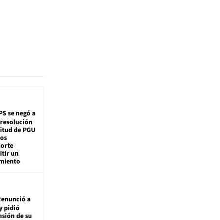
PS se negó a
 resolución
citud de PGU
tos
Corte
tir un
miento
enunció a
y pidió
nsión de su