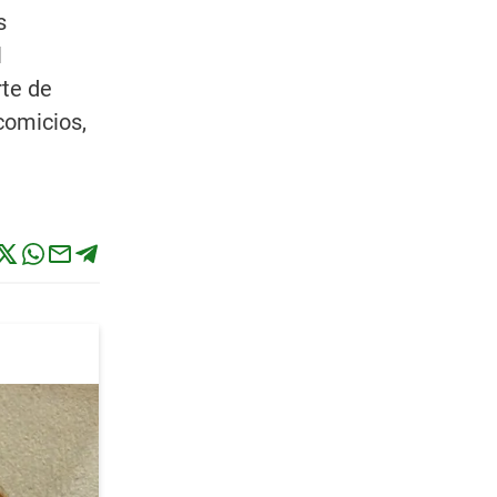
s
l
rte de
comicios,