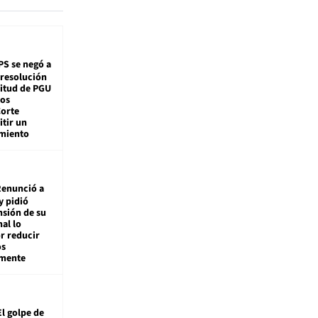
PS se negó a
 resolución
citud de PGU
tos
Corte
tir un
miento
enunció a
y pidió
nsión de su
nal lo
r reducir
os
amente
El golpe de