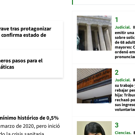
Judicial
I
rave tras protagonizar
emitir una
s confirma estado de
sobre soli
de 68 adul
mayores: 
ordenó emi
pronuncia
eros pasos para el
máticas
Judicial
R
su trabajo 
rebajar pe
hija: Tribu
rechazó po
sus ingres
voluntari
ínimo histórico de 0,5%
 marzo de 2020, pero inició
Ciencias
 la crisis sanitaria