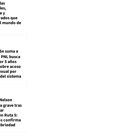
las
es,
a y
rados que
al mundo de
Se suma a
: PNL busca
or 5 años
sobre acoso
exual por
del sistema
Nelson
a grave tras
ar
en Ruta 5:
os confirma
ebriedad