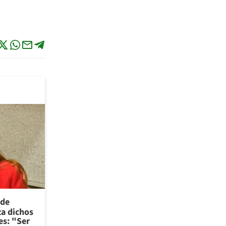
 de
za dichos
es: "Ser