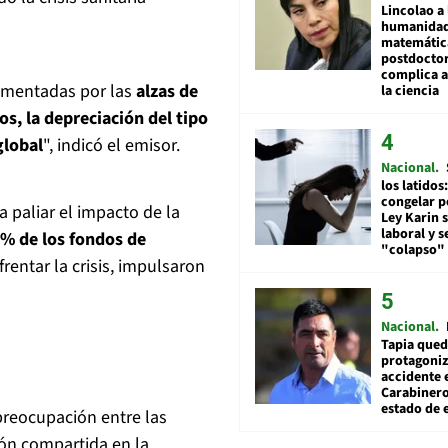
Lincolao a 
humanidad
matemátic
postdocto
complica 
rementadas por las
alzas de
la ciencia
os, la depreciación del tipo
global
", indicó el emisor.
Nacional
los latidos
congelar p
 paliar el impacto de la
Ley Karin 
laboral y s
0% de los fondos de
"colapso" 
entar la crisis, impulsaron
Nacional
Tapia qued
protagoniz
accidente 
Carabiner
estado de 
preocupación entre las
ón compartida en la