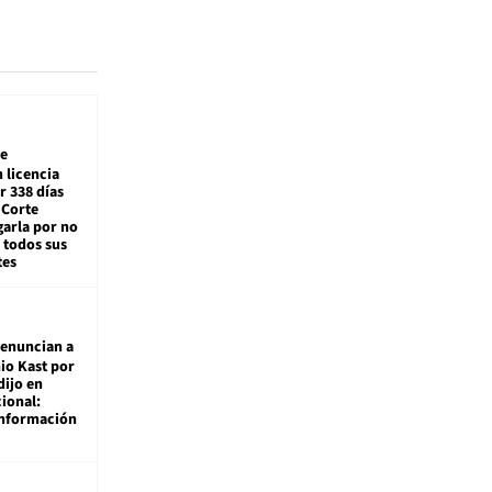
e
 licencia
r 338 días
 Corte
arla por no
 todos sus
tes
enuncian a
io Kast por
dijo en
ional:
información