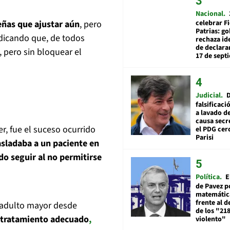
Nacional
celebrar Fi
ñas que ajustar aún
, pero
Patrias: g
ndicando que, de todos
rechaza id
de declarar
, pero sin bloquear el
17 de sept
Judicial
falsificaci
a lavado de
causa secr
r, fue el suceso ocurrido
el PDG cer
Parisi
sladaba a un paciente en
do seguir al no permitirse
Política
E
de Pavez po
matemática
frente al 
 adulto mayor desde
de los "21
el tratamiento adecuado
,
violento"