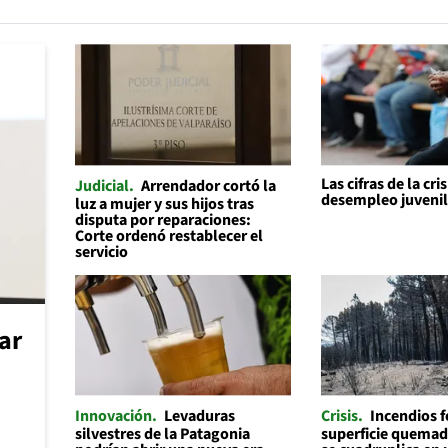
Las cifras de la cris
Judicial
Arrendador cortó la
desempleo juveni
luz a mujer y sus hijos tras
disputa por reparaciones:
Corte ordenó restablecer el
servicio
car
Innovación
Levaduras
Crisis
Incendios f
silvestres de la Patagonia
superficie quemad