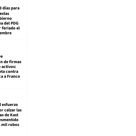
3 días para
estas
obierno
ea del PDG
 feriado el
iembre
De
ón de firmas
 activos:
eta contra
ca a Franco
l esfuerzo
r calzar las
s de Kast
desmentido
8 mil robos