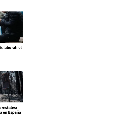
is laboral: el
l
orestales:
a en España