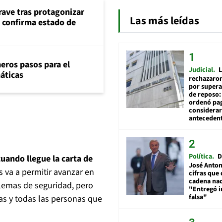
rave tras protagonizar
Las más leídas
s confirma estado de
eros pasos para el
Judicial
L
máticas
rechazaron
por supera
de reposo:
ordenó pag
considerar
anteceden
Política
D
uando llegue la carta de
José Anton
s va a permitir avanzar en
cifras que 
cadena nac
lemas de seguridad, pero
"Entregó 
falsa"
as y todas las personas que