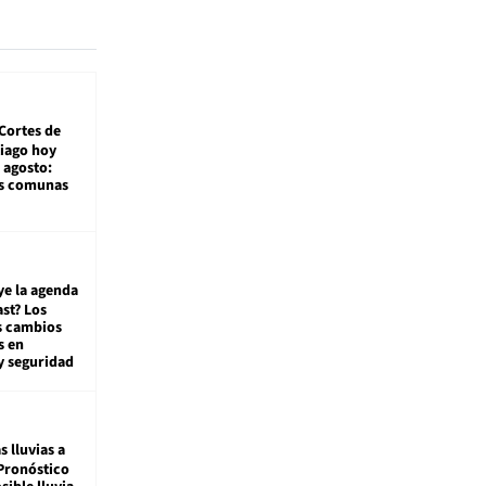
Cortes de
tiago hoy
 agosto:
as comunas
ye la agenda
st? Los
s cambios
s en
y seguridad
s lluvias a
Pronóstico