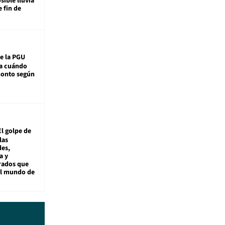
sible lluvia
e fin de
e la PGU
sa cuándo
monto según
El golpe de
las
es,
a y
rados que
al mundo de