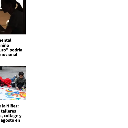
mental
 niño
uro" podría
emocional
 la Niñez:
 talleres
s, collage y
 agosto en