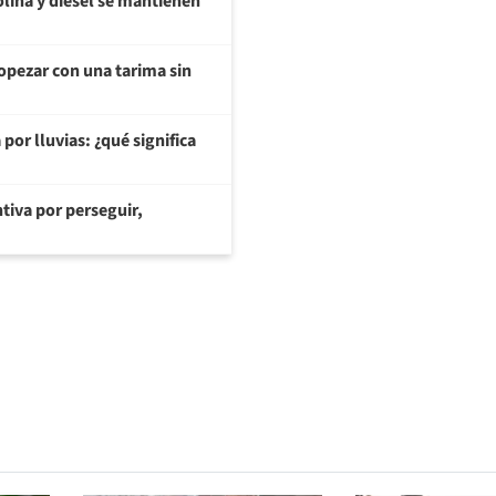
olina y diésel se mantienen
opezar con una tarima sin
or lluvias: ¿qué significa
tiva por perseguir,