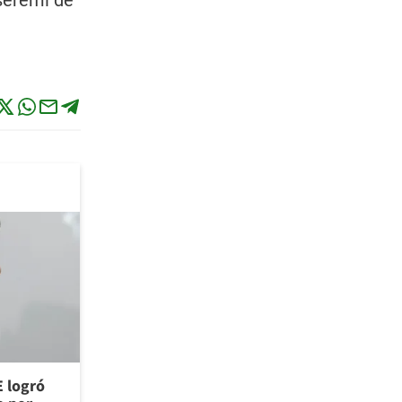
 seremi de
E logró