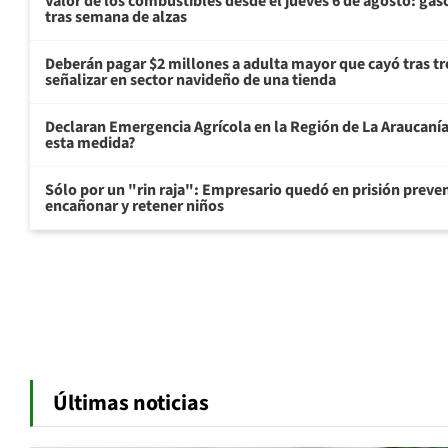
Valor de los combustibles desde el jueves 6 de agosto: gas
tras semana de alzas
Deberán pagar $2 millones a adulta mayor que cayó tras tr
señalizar en sector navideño de una tienda
Declaran Emergencia Agrícola en la Región de La Araucanía p
esta medida?
Sólo por un "rin raja": Empresario quedó en prisión preven
encañonar y retener niños
Últimas noticias