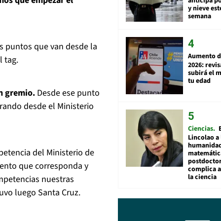
emos que empezar el
anticipa po
y nieve est
semana
es puntos que van desde la
Aumento d
l tag.
2026: revi
subirá el 
tu edad
un gremio.
Desde ese punto
rando desde el Ministerio
Ciencias
Lincolao a 
humanidad
etencia del Ministerio de
matemátic
postdocto
iento que corresponda y
complica 
la ciencia
mpetencias nuestras
uvo luego Santa Cruz.