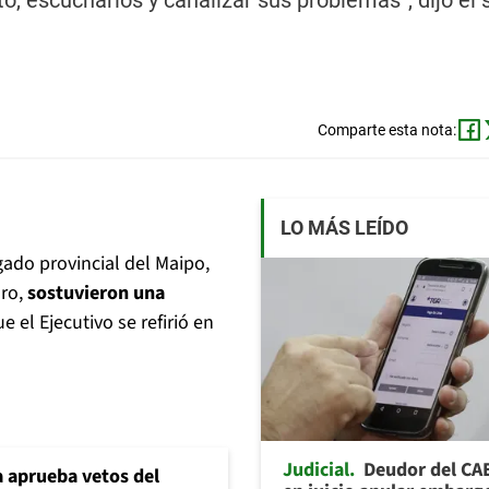
o, escucharlos y canalizar sus problemas”, dijo el
Comparte esta nota:
LO MÁS LEÍDO
egado provincial del Maipo,
aro,
sostuvieron una
e el Ejecutivo se refirió en
Judicial
Deudor del CA
 aprueba vetos del