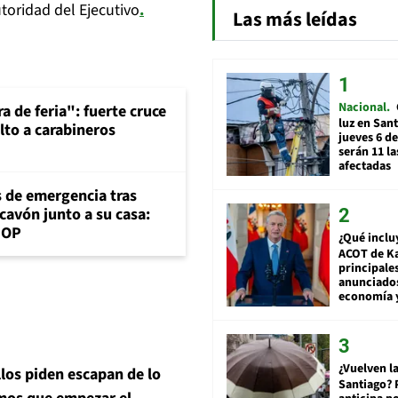
utoridad del Ejecutivo
.
Las más leídas
Nacional
a de feria": fuerte cruce
luz en San
lto a carabineros
jueves 6 de
serán 11 l
afectadas
s de emergencia tras
cavón junto a su casa:
MOP
¿Qué inclu
ACOT de Ka
principale
anunciado
economía 
¿Vuelven la
llos piden escapan de lo
Santiago? 