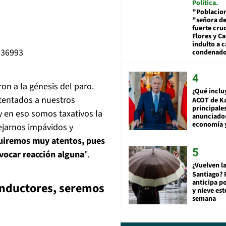
Política
"Poblacion
"señora de
fuerte cru
Flores y Ca
indulto a 
036993
condenad
on a la génesis del paro.
¿Qué inclu
tentados a nuestros
ACOT de Ka
principale
 en eso somos taxativos la
anunciado
economía 
ejarnos impávidos y
uiremos muy atentos, pues
vocar reacción alguna
".
¿Vuelven la
Santiago? 
anticipa po
onductores, seremos
y nieve est
semana