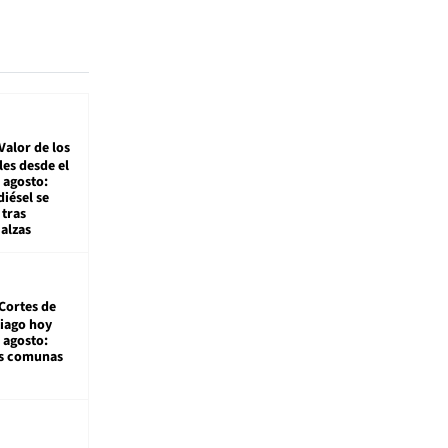
Valor de los
es desde el
 agosto:
diésel se
tras
alzas
Cortes de
tiago hoy
 agosto:
as comunas