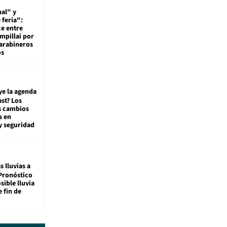
al" y
 feria":
ce entre
mpillai por
carabineros
os
ye la agenda
st? Los
s cambios
s en
y seguridad
s lluvias a
Pronóstico
sible lluvia
e fin de