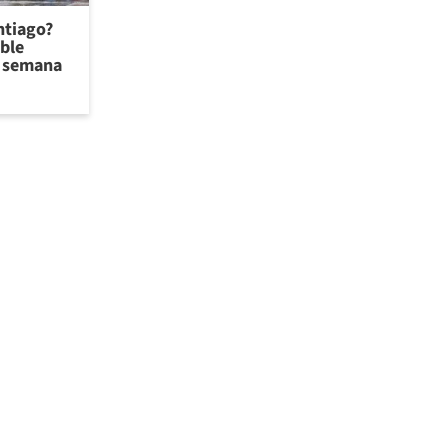
antiago?
ible
de semana