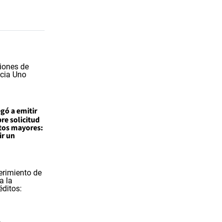
egó a emitir
re solicitud
tos mayores:
ir un