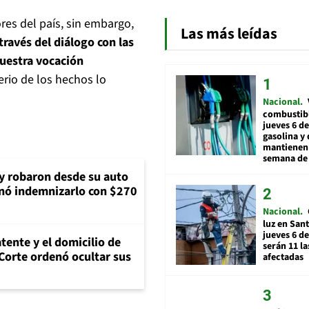
res del país, sin embargo,
Las más leídas
ravés del diálogo con las
uestra vocación
erio de los hechos lo
Nacional
combustibl
jueves 6 de
gasolina y 
mantienen 
semana de 
 y robaron desde su auto
nó indemnizarlo con $270
Nacional
luz en San
jueves 6 de
tente y el domicilio de
serán 11 l
Corte ordenó ocultar sus
afectadas