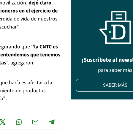
movilización,
dejó claro
oneros en el ejercicio de
rdida de vida de nuestros
scuchar".
asegurando que
"la CNTC es
entendemos que tenemos
¡Suscribete al news
tas
", agregaron.
para saber más
ue haría es afectar a la
SABER MÁS
imiento de productos
ía”
.