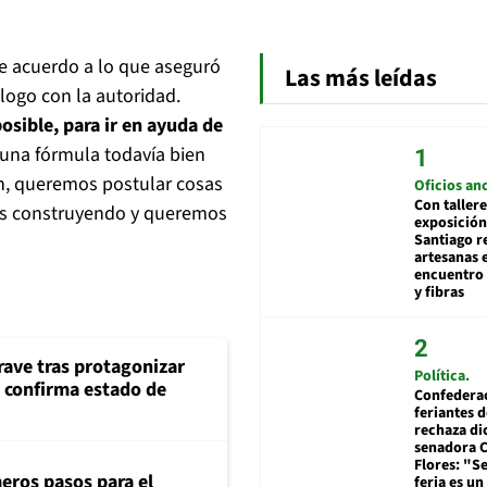
e acuerdo a lo que aseguró
Las más leídas
álogo con la autoridad.
sible, para ir en ayuda de
una fórmula todavía bien
n, queremos postular cosas
Oficios an
Con tallere
mos construyendo y queremos
exposición
Santiago r
artesanas 
encuentro 
y fibras
rave tras protagonizar
Política
s confirma estado de
Confedera
feriantes d
rechaza di
senadora 
Flores: "S
eros pasos para el
feria es un