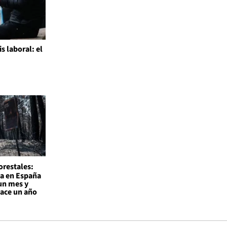
is laboral: el
l
orestales:
a en España
un mes y
hace un año