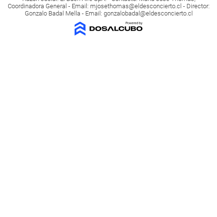
Coordinadora General - Email:
mjosethomas@eldesconcierto.cl
- Director:
Gonzalo Badal Mella - Email:
gonzalobadal@eldesconcierto.cl