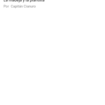
La madeja y la plantilla
Por
Capitán Cianuro