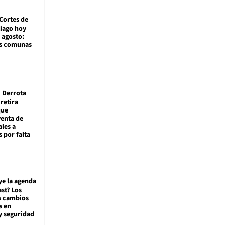
Cortes de
tiago hoy
 agosto:
as comunas
Derrota
 retira
que
venta de
ales a
 por falta
ye la agenda
st? Los
s cambios
s en
y seguridad