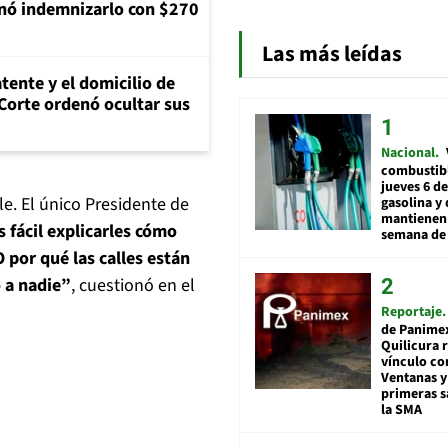
nó indemnizarlo con $270
Las más leídas
tente y el domicilio de
Corte ordenó ocultar sus
Nacional
combustibl
jueves 6 de
le. El único Presidente de
gasolina y 
mantienen 
s fácil explicarles cómo
semana de 
 por qué las calles están
 a nadie”
, cuestionó en el
Reportaje
de Panime
Quilicura 
vínculo co
Ventanas y
primeras s
la SMA