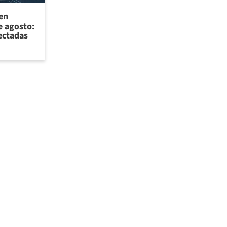
 en
e agosto:
ectadas