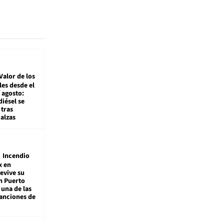
Valor de los
es desde el
 agosto:
diésel se
tras
alzas
Incendio
x en
revive su
n Puerto
 una de las
anciones de