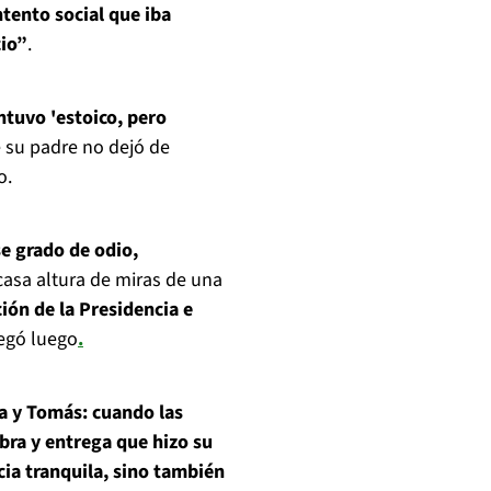
ntento social que iba
cio”
.
ntuvo 'estoico, pero
 su padre no dejó de
o.
e grado de odio,
scasa altura de miras de una
ción de la Presidencia e
regó luego
.
a y Tomás: cuando las
bra y entrega que hizo su
ia tranquila, sino también