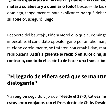
“¿Cómo explicarles a niños de 12 y nueve años cuando
matar a su abuelo y a quemarlo todo?
Después de las 
domingo, tengo razones para explicarles por qué deben 
su abuelo”, aseguró luego.
Respecto del balotaje, Piñera Morel dijo que el domingo
impecable. El candidato opositor ganó por amplio marg
teléfono cordialmente, se trataron con amabilidad, man
republicana.
Al día siguiente lo recibió en su oficina, s
contrario, con todo el espíritu de hacer una transici
"El legado de Piñera será que se mantu
dialogante"
Y a renglón seguido dijo que
“desde el 18-O, tal vez m
estuvieron enojados con el Presidente de Chile. Desde