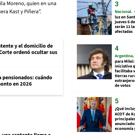
ila Moreno, quien en una
ra Kast y Piñera”.
Nacional
luz en San
jueves 6 de
serán 11 l
afectadas
tente y el domicilio de
Corte ordenó ocultar sus
Argentina
para Milei:
iniciativa 
facilitaba 
tierras rur
ra pensionados: cuándo
extranjeros
 monto en 2026
de votos
¿Qué inclu
ACOT de Ka
principale
anunciado
economía 