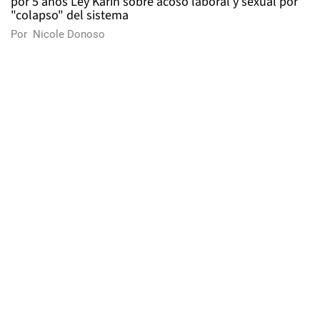
por 5 años Ley Karin sobre acoso laboral y sexual por
"colapso" del sistema
Por
Nicole Donoso