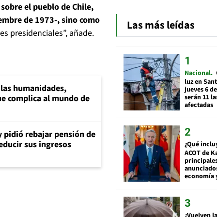
obre el pueblo de Chile,
iembre de 1973-, sino como
Las más leídas
es presidenciales”, añade.
Nacional
luz en San
a las humanidades,
jueves 6 de
serán 11 l
e complica al mundo de
afectadas
y pidió rebajar pensión de
reducir sus ingresos
¿Qué inclu
ACOT de Ka
principale
anunciado
economía 
¿Vuelven la