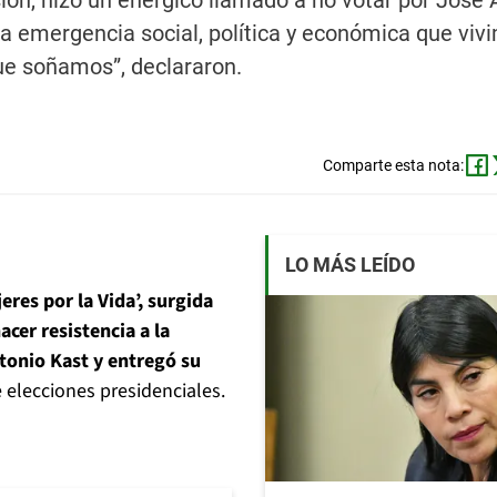
ón, hizo un enérgico llamado a no votar por José 
 la emergencia social, política y económica que viv
 que soñamos”, declararon.
Comparte esta nota:
LO MÁS LEÍDO
eres por la Vida’, surgida
cer resistencia a la
tonio Kast y entregó su
 elecciones presidenciales.