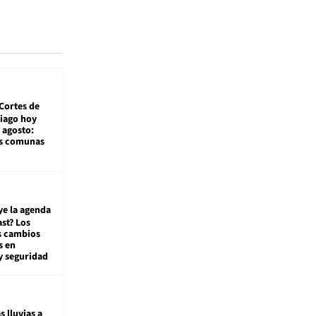
Cortes de
tiago hoy
 agosto:
as comunas
ye la agenda
st? Los
s cambios
s en
y seguridad
s lluvias a