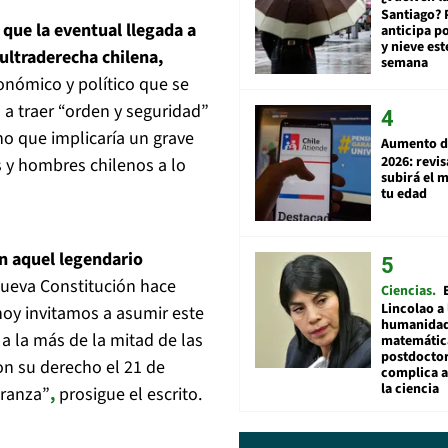
Santiago? 
que la eventual llegada a
anticipa po
y nieve est
ultraderecha chilena,
semana
nómico y político que se
á a traer “orden y seguridad”
no que implicaría un grave
Aumento d
2026: revi
s y hombres chilenos a lo
subirá el 
tu edad
en aquel legendario
ueva Constitución hace
Ciencias
Lincolao a 
hoy invitamos a asumir este
humanidad
 a la más de la mitad de las
matemátic
postdocto
on su derecho el 21 de
complica 
la ciencia
eranza”
,
prosigue el escrito.