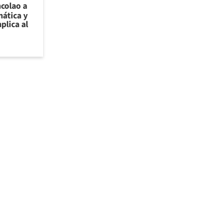
ncolao a
ática y
plica al