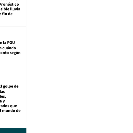
Pronóstico
sible lluvia
e fin de
e la PGU
sa cuándo
monto según
El golpe de
las
es,
a y
rados que
al mundo de