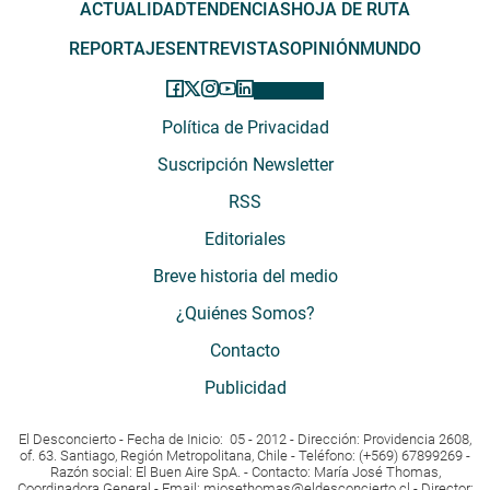
ACTUALIDAD
TENDENCIAS
HOJA DE RUTA
REPORTAJES
ENTREVISTAS
OPINIÓN
MUNDO
Política de Privacidad
Suscripción Newsletter
RSS
Editoriales
Breve historia del medio
¿Quiénes Somos?
Contacto
Publicidad
El Desconcierto - Fecha de Inicio: 05 - 2012 - Dirección: Providencia 2608,
of. 63. Santiago, Región Metropolitana, Chile - Teléfono: (+569) 67899269 -
Razón social: El Buen Aire SpA. - Contacto: María José Thomas,
Coordinadora General - Email:
mjosethomas@eldesconcierto.cl
- Director: