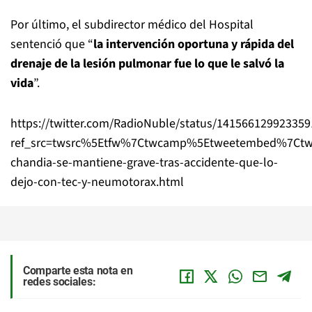
Por último, el subdirector médico del Hospital
sentenció que “
la intervención oportuna y rápida del
drenaje de la lesión pulmonar fue lo que le salvó la
vida
”.
https://twitter.com/RadioNuble/status/14156612992335
ref_src=twsrc%5Etfw%7Ctwcamp%5Etweetembed%7Ctw
chandia-se-mantiene-grave-tras-accidente-que-lo-
dejo-con-tec-y-neumotorax.html
Comparte esta nota en
redes sociales: