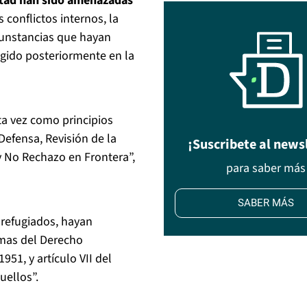
ertad han sido amenazadas
s conflictos internos, la
cunstancias que hayan
gido posteriormente en la
sta vez como principios
Defensa, Revisión de la
¡Suscribete al news
y No Rechazo en Frontera”,
para saber más
SABER MÁS
 refugiados, hayan
rmas del Derecho
951, y artículo VII del
uellos”.