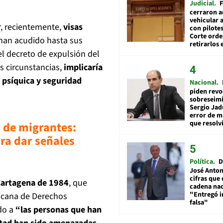
Judicial
F
cerraron a
vehicular a
r, recientemente,
visas
con pilotes
Corte ord
han acudido hasta sus
retirarlos 
l decreto de expulsión del
s circunstancias,
implicaría
, psíquica y seguridad
Nacional
piden revo
sobreseimi
Sergio Jad
error de m
que resolv
 de migrantes:
ra dar señales
Política
D
José Anton
cifras que 
Cartagena de 1984
, que
cadena nac
"Entregó 
icana de Derechos
falsa"
do a
“las personas que han