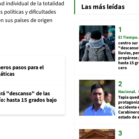
d individual de la totalidad
Las más leídas
políticas y dificultades
n sus países de origen
El Tiempo
centro sur
"descanso"
lluvias, pe
prepárese p
hasta 15 g
eros pasos para el
cero
máticas
Nacional
rá "descanso" de las
Tapia qued
río: hasta 15 grados bajo
protagoniz
accidente 
Carabiner
estado de 