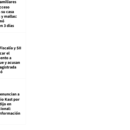
amiliares
cceso
 su casa
 y mallas:
enó
en 3 días
Fiscalía y SII
car el
ento a
ue y acusan
agistrada
ió
enuncian a
io Kast por
dijo en
ional:
información