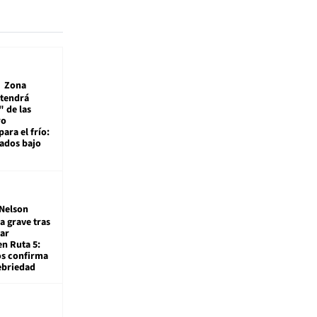
Zona
 tendrá
 de las
ro
ara el frío:
rados bajo
Nelson
a grave tras
ar
en Ruta 5:
os confirma
ebriedad