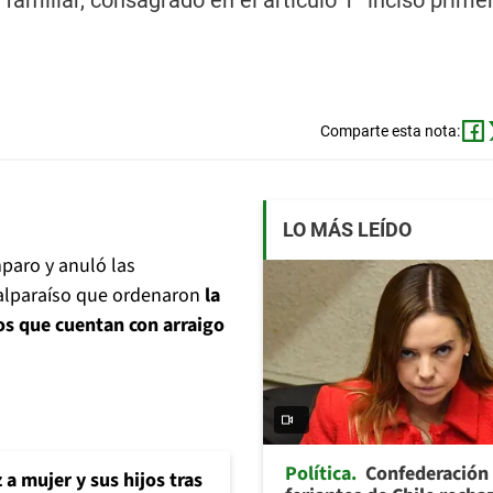
 familiar, consagrado en el artículo 1° inciso primer
Comparte esta nota:
LO MÁS LEÍDO
paro y anuló las
Valparaíso que ordenaron
la
os que cuentan con arraigo
Política
Confederación
 a mujer y sus hijos tras