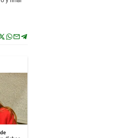
o y final
 de