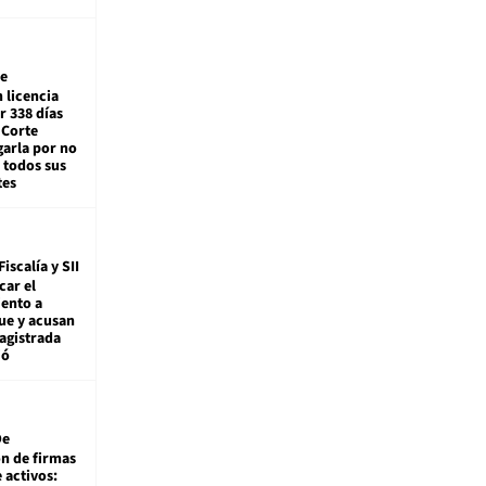
e
 licencia
r 338 días
 Corte
arla por no
 todos sus
tes
Fiscalía y SII
car el
ento a
ue y acusan
agistrada
ió
De
ón de firmas
 activos: