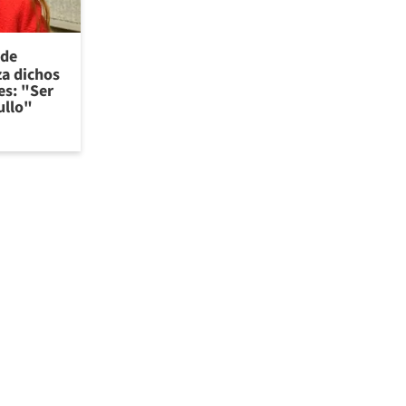
 de
za dichos
es: "Ser
ullo"