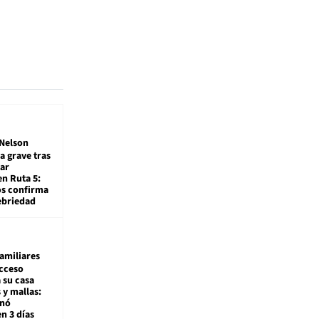
Nelson
a grave tras
ar
en Ruta 5:
os confirma
ebriedad
amiliares
cceso
 su casa
 y mallas:
enó
en 3 días