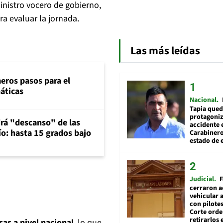
ministro vocero de gobierno,
a evaluar la jornada.
Las más leídas
eros pasos para el
máticas
Nacional
Tapia qued
protagoniz
rá "descanso" de las
accidente 
río: hasta 15 grados bajo
Carabiner
estado de 
Judicial
F
cerraron a
vehicular a
con pilotes
Corte ord
retirarlos 
sas a nivel nacional
, lo que