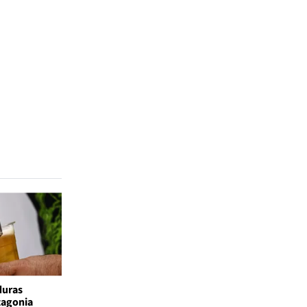
duras
atagonia