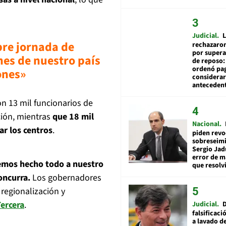
Judicial
L
bre jornada de
rechazaron
por supera
nes de nuestro país
de reposo:
ordenó pag
iones»
considerar
anteceden
n 13 mil funcionarios de
ción, mientras
que 18 mil
Nacional
ar los centros
.
piden revo
sobreseimi
Sergio Jad
error de m
mos hecho todo a nuestro
que resolv
oncurra.
Los gobernadores
regionalización y
Tercera
.
Judicial
falsificaci
a lavado de