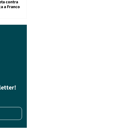
eta contra
ca a Franco
letter!