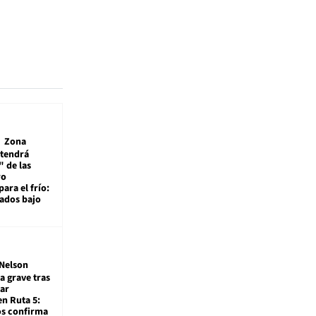
Zona
 tendrá
 de las
ro
ara el frío:
rados bajo
Nelson
a grave tras
ar
en Ruta 5:
os confirma