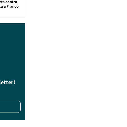
eta contra
ca a Franco
letter!