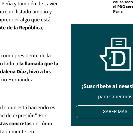
causa secr
s Peña y también de Javier
el PDG cer
tre un listado amplio y
Parisi
omprender algo que está
nte de la República
,
 como presidente de la
ro lado a
la llamada que la
dalena Díaz, hizo a los
ricio Hernández
¡Suscribete al news
para saber más
o lo que está haciendo es
SABER MÁS
ad de expresión”. Por
tas concretas
de cómo
ntablemente, en