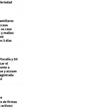
ebriedad
amiliares
cceso
 su casa
 y mallas:
enó
en 3 días
Fiscalía y SII
car el
ento a
ue y acusan
agistrada
ió
De
ón de firmas
 activos: