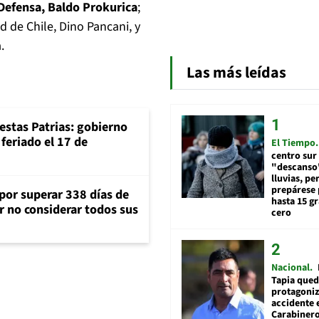
Defensa, Baldo Prokurica
;
d de Chile, Dino Pancani, y
.
Las más leídas
iestas Patrias: gobierno
feriado el 17 de
El Tiempo
centro sur
"descanso"
lluvias, pe
prepárese p
 por superar 338 días de
hasta 15 g
r no considerar todos sus
cero
Nacional
Tapia qued
protagoniz
accidente 
Carabiner