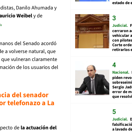
estado de 
odistas, Danilo Ahumada y
auricio Weibel
y de
a
.
Judicial
F
cerraron a
vehicular a
con pilotes
umanos del Senado acordó
Corte ord
retirarlos 
de a volverse natural, que
que vulneran claramente
rmación de los usuarios del
Nacional
piden revo
sobreseimi
Sergio Jad
error de m
cia del senador
que resolv
r telefonazo a La
Judicial
falsificaci
especto de
la actuación del
a lavado de