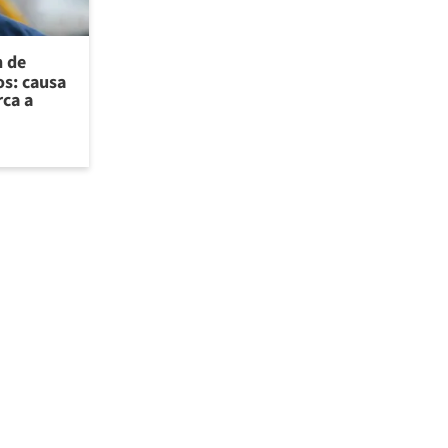
n de
os: causa
rca a