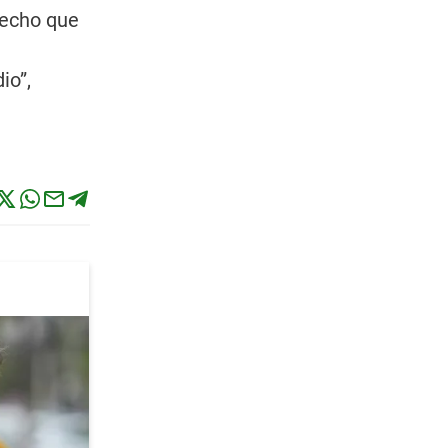
hecho que
io”,