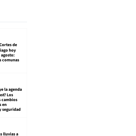
Cortes de
tiago hoy
 agosto:
as comunas
ye la agenda
st? Los
s cambios
s en
y seguridad
s lluvias a