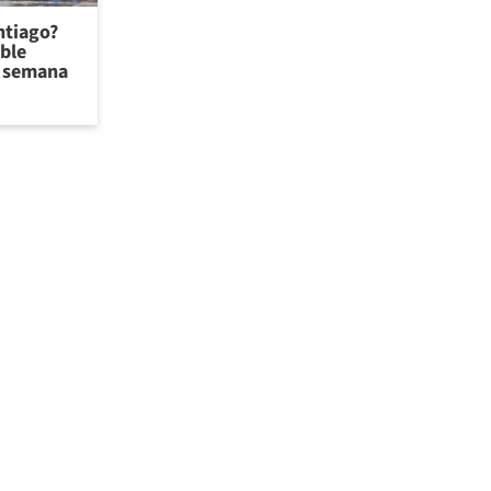
antiago?
ible
de semana