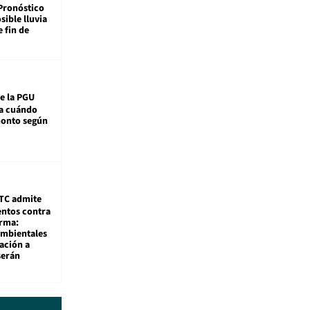
Pronóstico
sible lluvia
e fin de
e la PGU
sa cuándo
monto según
TC admite
ntos contra
rma:
ambientales
ación a
serán