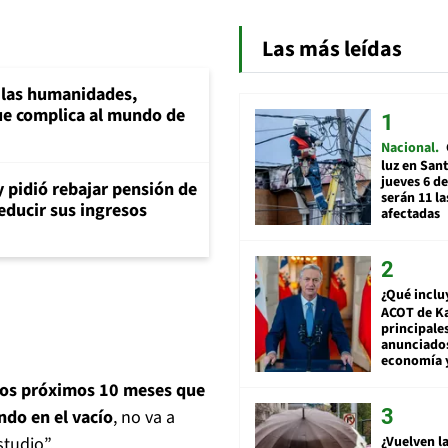
Las más leídas
a las humanidades,
e complica al mundo de
Nacional
luz en San
jueves 6 de
y pidió rebajar pensión de
serán 11 l
reducir sus ingresos
afectadas
¿Qué inclu
ACOT de Ka
principale
anunciado
economía 
 los próximos 10 meses que
ndo en el vacío
, no va a
¿Vuelven la
studio”.