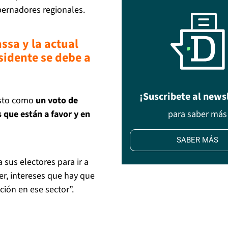
obernadores regionales.
sa y la actual
esidente se debe a
¡Suscribete al news
 esto como
un voto de
s que están a favor y en
para saber más
SABER MÁS
sus electores para ir a
r, intereses que hay que
ión en ese sector”.