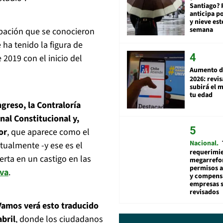
Santiago? 
anticipa po
y nieve est
semana
obación que se conocieron
 ha tenido la figura de
2019 con el inicio del
Aumento d
2026: revi
subirá el 
tu edad
greso, la Contraloría
unal Constitucional y,
or
, que aparece como el
Nacional
tualmente -y ese es el
requerimie
erta en un castigo en las
megarrefo
permisos 
va
.
y compens
empresas 
revisados
 Vamos verá esto traducido
abril
, donde los ciudadanos