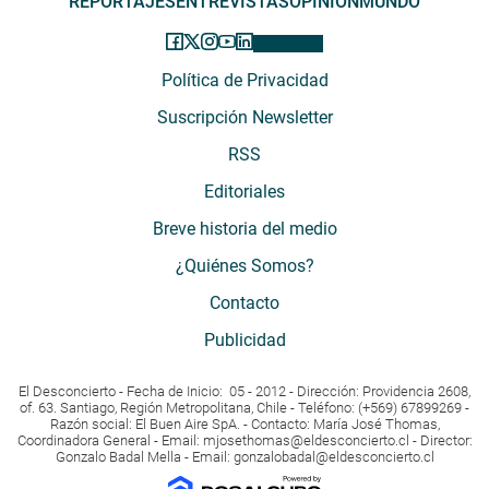
REPORTAJES
ENTREVISTAS
OPINIÓN
MUNDO
Política de Privacidad
Suscripción Newsletter
RSS
Editoriales
Breve historia del medio
¿Quiénes Somos?
Contacto
Publicidad
El Desconcierto - Fecha de Inicio: 05 - 2012 - Dirección: Providencia 2608,
of. 63. Santiago, Región Metropolitana, Chile - Teléfono: (+569) 67899269 -
Razón social: El Buen Aire SpA. - Contacto: María José Thomas,
Coordinadora General - Email:
mjosethomas@eldesconcierto.cl
- Director:
Gonzalo Badal Mella - Email:
gonzalobadal@eldesconcierto.cl