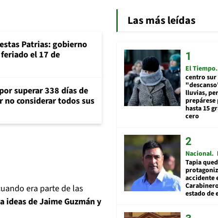
Las más leídas
iestas Patrias: gobierno
feriado el 17 de
El Tiempo
centro sur
"descanso"
 por superar 338 días de
lluvias, pe
r no considerar todos sus
prepárese p
hasta 15 g
cero
Nacional
Tapia qued
protagoniz
accidente 
Carabiner
cuando era parte de las
estado de 
la ideas de Jaime Guzmán y