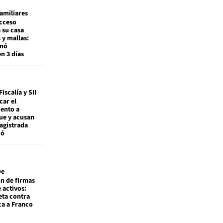
amiliares
cceso
 su casa
 y mallas:
enó
en 3 días
Fiscalía y SII
car el
ento a
ue y acusan
agistrada
ió
De
ón de firmas
 activos:
eta contra
ca a Franco