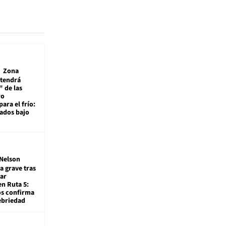
Zona
 tendrá
 de las
ro
ara el frío:
rados bajo
Nelson
a grave tras
ar
en Ruta 5:
os confirma
ebriedad