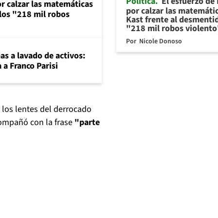
Política
El esfuerzo de
or calzar las matemáticas
por calzar las matemáti
 los "218 mil robos
Kast frente al desmentid
"218 mil robos violento
Por
Nicole Donoso
mas a lavado de activos:
 a Franco Parisi
los lentes del derrocado
compañó con la frase
"parte