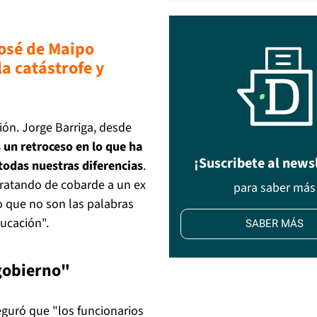
osé de Maipo
a catástrofe y
ión. Jorge Barriga, desde
 un retroceso en lo que ha
¡Suscribete al news
 todas nuestras diferencias
.
tratando de cobarde a un ex
para saber más
o que no son las palabras
ucación".
SABER MÁS
gobierno"
seguró que "los funcionarios