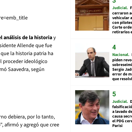
Judicial
F
cerraron a
re=emb_title
vehicular a
con pilotes
Corte ord
retirarlos 
 análisis de la historia
y
sidente Allende que fue
ue la historia patria ha
Nacional
piden revo
l proceder ideológico
sobreseimi
clamó Saavedra, según
Sergio Jad
error de m
que resolv
Judicial
falsificaci
a lavado de
rno debiera, por lo tanto,
causa secr
el PDG cer
", afirmó y agregó que cree
Parisi