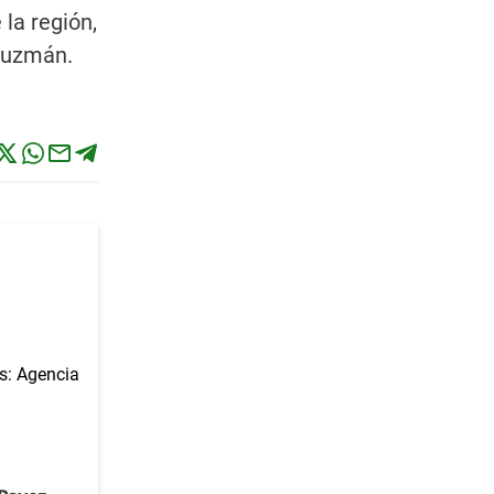
la región,
 Guzmán.