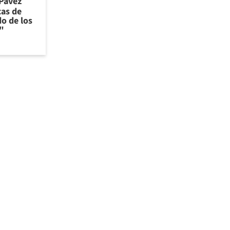
 Pavez
cas de
o de los
"