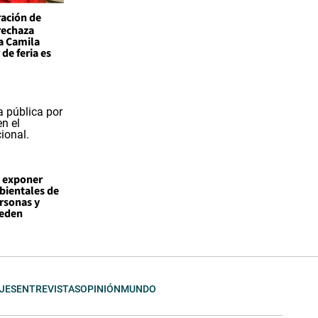
ación de
 rechaza
a Camila
de feria es
a exponer
bientales de
rsonas y
ueden
JES
ENTREVISTAS
OPINIÓN
MUNDO