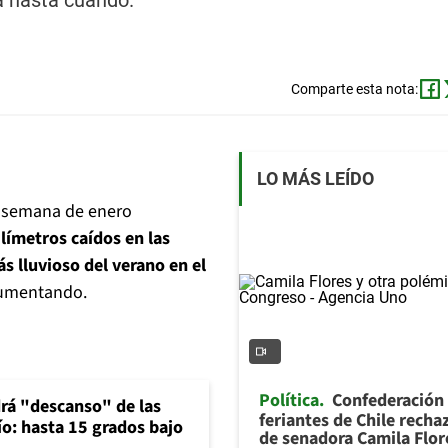
á hasta cuándo.
Comparte esta nota:
LO MÁS LEÍDO
de semana de enero
límetros caídos en las
s lluvioso del verano en el
 aumentando.
Política
Confederación
rá "descanso" de las
feriantes de Chile recha
río: hasta 15 grados bajo
de senadora Camila Flor