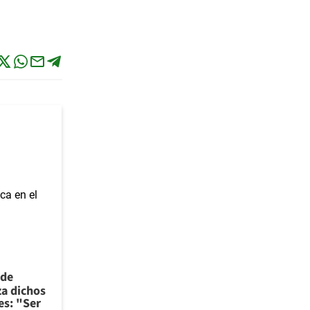
 de
za dichos
es: "Ser