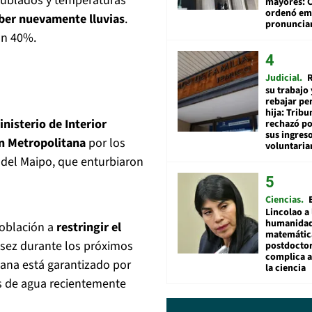
 nublados y temperaturas
mayores: 
ordenó emi
aber nuevamente lluvias
.
pronuncia
un 40%.
Judicial
R
su trabajo 
rebajar pe
hija: Tribu
nisterio de Interior
rechazó po
sus ingres
n Metropolitana
por los
voluntari
n del Maipo, que enturbiaron
Ciencias
Lincolao a 
humanidad
población a
restringir el
matemátic
asez durante los próximos
postdocto
complica 
tana está garantizado por
la ciencia
es de agua recientemente