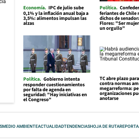
Economía
IPC de julio sube
Política
Confeder
0,1% y la inflación anual baja a
feriantes de Chile
3,5%: alimentos impulsan las
dichos de senador
alzas
Flores: "Ser mujer 
un orgullo"
TC abre plazo par
Política
Gobierno intenta
contra normas am
responder cuestionamientos
megarreforma: pe
por falta de agenda en
organizaciones p
seguridad: "Hay iniciativas en
anotarse
el Congreso"
S
MEDIO AMBIENTE
ACTUALIDAD
TENDENCIAS
HOJA DE RUTA
REPORTA