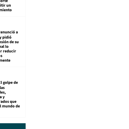
Corte
tir un
miento
enunció a
y pidió
nsión de su
nal lo
r reducir
os
amente
El golpe de
las
es,
a y
rados que
al mundo de