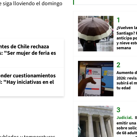
e siga lloviendo el domingo
¿Vuelven la
Santiago? 
anticipa po
y nieve est
ntes de Chile rechaza
semana
: "Ser mujer de feria es
Aumento d
onder cuestionamientos
2026: revi
 "Hay iniciativas en el
subirá el 
tu edad
Judicial
I
emitir una
sobre soli
de 68 adul