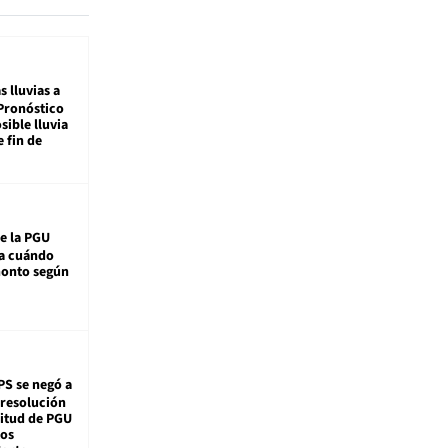
s lluvias a
Pronóstico
sible lluvia
e fin de
e la PGU
sa cuándo
monto según
PS se negó a
 resolución
citud de PGU
tos