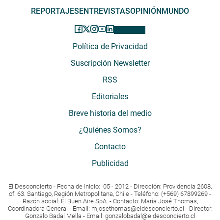
REPORTAJES
ENTREVISTAS
OPINIÓN
MUNDO
Política de Privacidad
Suscripción Newsletter
RSS
Editoriales
Breve historia del medio
¿Quiénes Somos?
Contacto
Publicidad
El Desconcierto - Fecha de Inicio: 05 - 2012 - Dirección: Providencia 2608,
of. 63. Santiago, Región Metropolitana, Chile - Teléfono: (+569) 67899269 -
Razón social: El Buen Aire SpA. - Contacto: María José Thomas,
Coordinadora General - Email:
mjosethomas@eldesconcierto.cl
- Director:
Gonzalo Badal Mella - Email:
gonzalobadal@eldesconcierto.cl