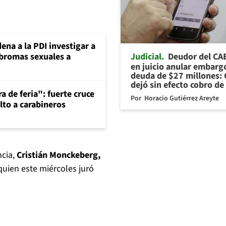
ena a la PDI investigar a
Judicial
Deudor del CA
 bromas sexuales a
en juicio anular embarg
deuda de $27 millones: 
dejó sin efecto cobro de
a de feria": fuerte cruce
Por
Horacio Gutiérrez Areyte
lto a carabineros
ncia,
Cristián Monckeberg,
 quien este miércoles juró