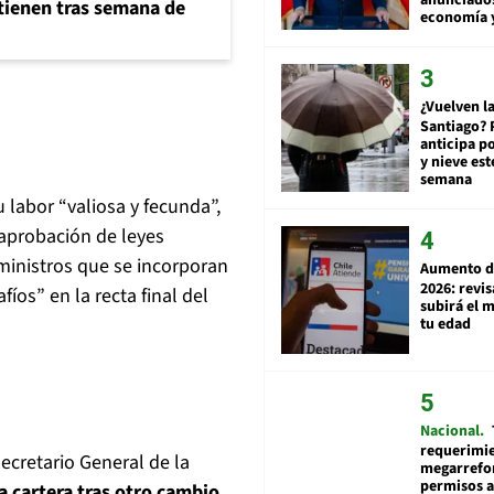
ntienen tras semana de
economía 
¿Vuelven la
Santiago? 
anticipa po
y nieve est
semana
 labor “valiosa y fecunda”,
 aprobación de leyes
ministros que se incorporan
Aumento d
2026: revi
íos” en la recta final del
subirá el 
tu edad
Nacional
requerimie
ecretario General de la
megarrefo
permisos 
 cartera tras otro cambio