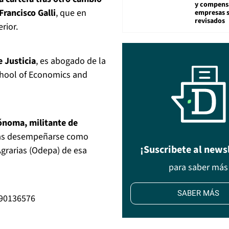
y compens
rancisco Galli
, que en
empresas 
revisados
rior.
 Justicia
, es abogado de la
chool of Economics and
ónoma, militante de
ras desempeñarse como
¡Suscribete al news
 Agrarias (Odepa) de esa
para saber más
SABER MÁS
690136576