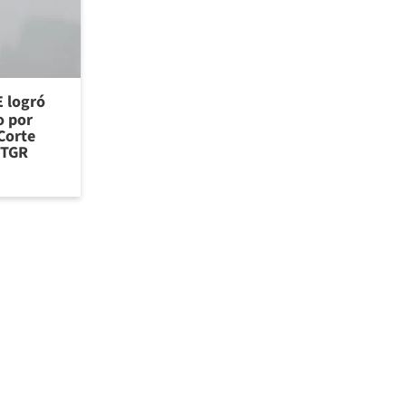
E logró
o por
Corte
 TGR