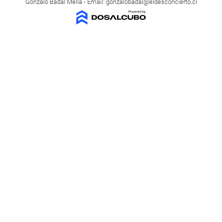
Gonzalo Badal Mella - Email:
gonzalobadal@eldesconcierto.cl