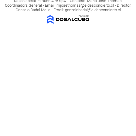
Razón social: El Buen Aire SpA. - Contacto: María José Thomas,
Coordinadora General - Email:
mjosethomas@eldesconcierto.cl
- Director:
Gonzalo Badal Mella - Email:
gonzalobadal@eldesconcierto.cl