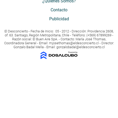
¿Quiénes Somos?
Contacto
Publicidad
El Desconcierto - Fecha de Inicio: 05 - 2012 - Dirección: Providencia 2608,
of. 63. Santiago, Región Metropolitana, Chile - Teléfono: (+569) 67899269 -
Razón social: El Buen Aire SpA. - Contacto: María José Thomas,
Coordinadora General - Email:
mjosethomas@eldesconcierto.cl
- Director:
Gonzalo Badal Mella - Email:
gonzalobadal@eldesconcierto.cl